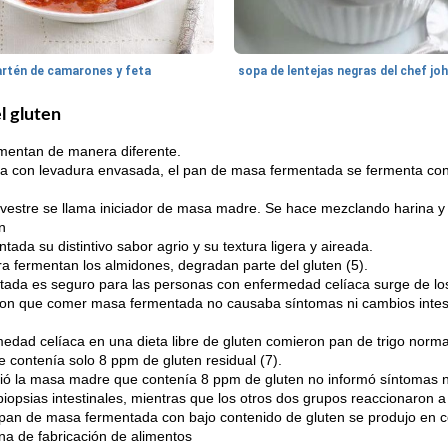
artén de camarones y feta
sopa de lentejas negras del chef jo
l gluten
mentan de manera diferente.
a con levadura envasada, el pan de masa fermentada se fermenta con 
ilvestre se llama iniciador de masa madre. Se hace mezclando harina 
n
ada su distintivo sabor agrio y su textura ligera y aireada.
ra fermentan los almidones, degradan parte del gluten (5).
tada es seguro para las personas con enfermedad celíaca surge de los
on que comer masa fermentada no causaba síntomas ni cambios intest
edad celíaca en una dieta libre de gluten comieron pan de trigo norm
contenía solo 8 ppm de gluten residual (7).
ió la masa madre que contenía 8 ppm de gluten no informó síntomas n
iopsias intestinales, mientras que los otros dos grupos reaccionaron a 
 pan de masa fermentada con bajo contenido de gluten se produjo en c
ina de fabricación de alimentos