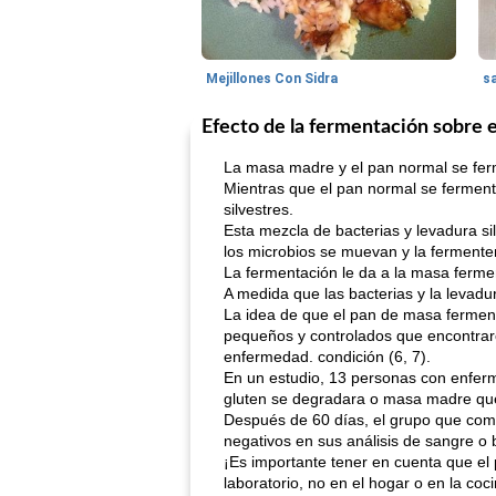
Mejillones Con Sidra
s
Efecto de la fermentación sobre e
La masa madre y el pan normal se fer
Mientras que el pan normal se ferment
silvestres.
Esta mezcla de bacterias y levadura s
los microbios se muevan y la fermente
La fermentación le da a la masa ferment
A medida que las bacterias y la levadu
La idea de que el pan de masa fermen
pequeños y controlados que encontrar
enfermedad. condición (6, 7).
En un estudio, 13 personas con enferm
gluten se degradara o masa madre que 
Después de 60 días, el grupo que com
negativos en sus análisis de sangre o b
¡Es importante tener en cuenta que el
laboratorio, no en el hogar o en la coc