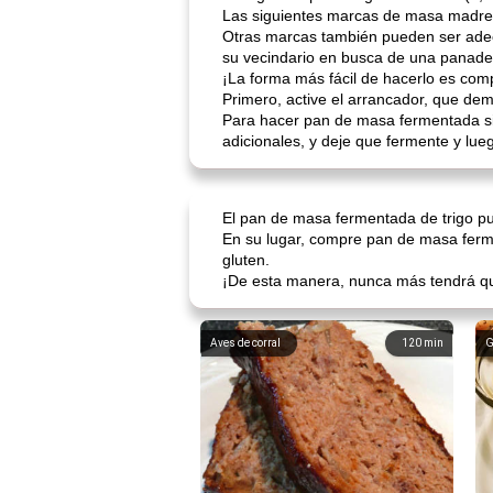
Las siguientes marcas de masa madre es
Otras marcas también pueden ser adec
su vecindario en busca de una panader
¡La forma más fácil de hacerlo es comp
Primero, active el arrancador, que de
Para hacer pan de masa fermentada sin
adicionales, y deje que fermente y lu
El pan de masa fermentada de trigo pu
En su lugar, compre pan de masa ferme
gluten.
¡De esta manera, nunca más tendrá qu
Aves de corral
120
min
G