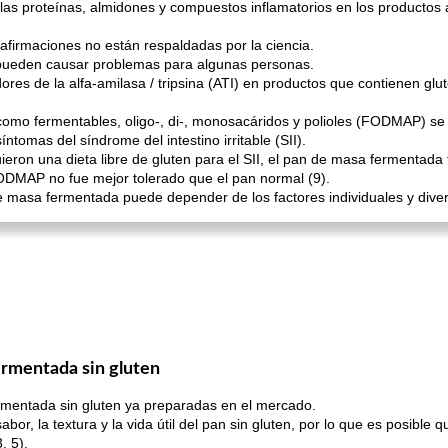
as proteínas, almidones y compuestos inflamatorios en los productos a
firmaciones no están respaldadas por la ciencia.
pueden causar problemas para algunas personas.
dores de la alfa-amilasa / tripsina (ATI) en productos que contienen gl
como fermentables, oligo-, di-, monosacáridos y polioles (FODMAP) s
ntomas del síndrome del intestino irritable (SII).
ieron una dieta libre de gluten para el SII, el pan de masa fermenta
ODMAP no fue mejor tolerado que el pan normal (9).
n de masa fermentada puede depender de los factores individuales y dive
rmentada sin gluten
mentada sin gluten ya preparadas en el mercado.
bor, la textura y la vida útil del pan sin gluten, por lo que es posible 
, 5).