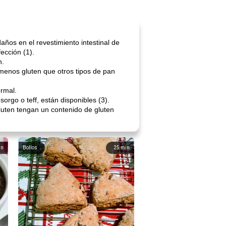
ños en el revestimiento intestinal de
ección (1).
n.
 menos gluten que otros tipos de pan
ormal.
rgo o teff, están disponibles (3).
luten tengan un contenido de gluten
in
Bollos
25
min