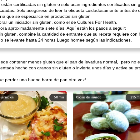
tán certificadas sin gluten o solo usan ingredientes certificados sin g
uadas. Solo asegúrese de leer la etiqueta cuidadosamente antes de 
ía que se especialice en productos sin gluten
rar un iniciador sin gluten, como el de Cultures For Health.
mora aproximadamente siete días. Aquí están los pasos a seguir:
 gluten, combine la cantidad de entrante que su receta requiere con ha
ego se levante hasta 24 horas Luego hornee según las indicaciones.
ede contener menos gluten que el pan de levadura normal, ¡pero no es
ntada hecho con granos sin gluten o invierta unos días y active su pr
e perder una buena barra de pan otra vez!
uarnición
50
min
Cocina del mundo
215
m