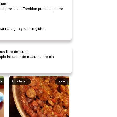
luten:
comprar una. ¡También puede explorar
rina, agua y sal sin gluten
tá libre de gluten
opio iniciador de masa madre sin
in
Arroz blanco
75
min