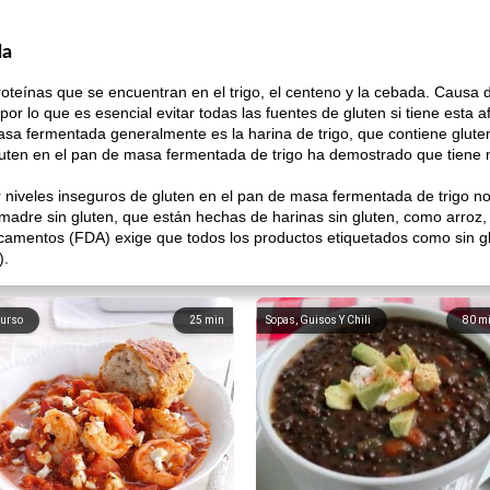
da
teínas que se encuentran en el trigo, el centeno y la cebada. Causa da
r lo que es esencial evitar todas las fuentes de gluten si tiene esta af
masa fermentada generalmente es la harina de trigo, que contiene glute
 gluten en el pan de masa fermentada de trigo ha demostrado que tiene
r niveles inseguros de gluten en el pan de masa fermentada de trigo n
dre sin gluten, que están hechas de harinas sin gluten, como arroz, so
camentos (FDA) exige que todos los productos etiquetados como sin g
).
urso
25
min
Sopas, Guisos Y Chili
80
m