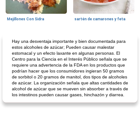
Mejillones Con Sidra
sartén de camarones y feta
Sopas, Guisos Y Chili
80
min
Bollos
25
min
Hay una desventaja importante y bien documentada para
estos alcoholes de azúcar; Pueden causar malestar
estomacal y un efecto laxante en algunas personas. El
Centro para la Ciencia en el Interés Público señala que se
requiere una advertencia de la FDA en los productos que
podrían hacer que los consumidores ingieran 50 gramos
de sorbitol o 20 gramos de manitol, dos tipos de alcoholes
de azúcar. La organización señala que altas cantidades de
alcohol de azúcar que se mueven sin absorber a través de
los intestinos pueden causar gases, hinchazón y diarrea.
sopa de lentejas negras del chef john
Bollos de frutas secas bajas en grasa