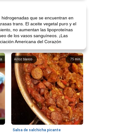
te hidrogenadas que se encuentran en
rasas trans. El aceite vegetal puro y el
miento, no aumentan las lipoproteínas
queo de los vasos sanguíneos. ¡Las
ociación Americana del Corazón
in
Arroz blanco
75
min
Salsa de salchicha picante