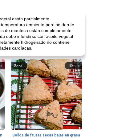
egetal están parcialmente
a temperatura ambiente pero se derrite
tipos de manteca están completamente
da debe infundirse con aceite vegetal
pletamente hidrogenado no contiene
dades cardíacas.
in
Bollos
25
min
hn
Bollos de frutas secas bajas en grasa