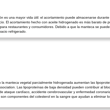
ción es una mayor vida útil: el acortamiento puede almacenarse durante
io. El acortamiento hecho con aceite hidrogenado es más barato de pr
s para restaurantes y consumidores. Debido a que la manteca se pued
acio refrigerado.
 la manteca vegetal parcialmente hidrogenada aumentan las lipoproteí
ociation. Las lipoproteínas de baja densidad pueden contribuir al blo
de ataque cardíaco, accidente cerebrovascular y enfermedad coronari
e son componentes del colesterol en la sangre que ayudan a eliminar lo