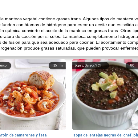
 la manteca vegetal contiene grasas trans. Algunos tipos de manteca v
 infunden con átomos de hidrógeno para crear un aceite que es sólido 
ión química convierte el aceite de la manteca en grasas trans. Otros 
peratura de cocción por sí solos. La manteca completamente hidrogena
to de fusión para que sea adecuado para cocinar. El acortamiento com
idrogenación produce grasas saturadas, que pueden provocar enferme
urso
25
min
Sopas, Guisos Y Chili
80
m
artén de camarones y feta
sopa de lentejas negras del chef jo