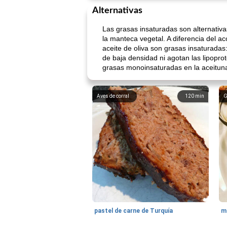
Alternativas
Las grasas insaturadas son alternativ
la manteca vegetal. A diferencia del ac
aceite de oliva son grasas insaturadas
de baja densidad ni agotan las lipopr
grasas monoinsaturadas en la aceitun
Aves de corral
120
min
G
pastel de carne de Turquía
m