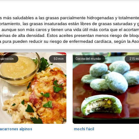
as más saludables a las grasas parcialmente hidrogenadas y totalmen
ortamiento, las grasas insaturadas están libres de grasas saturadas y g
: aunque son más caros y tienen una vida útil más corta que el acorta
oteínas de alta densidad. Estos aceites presentan menos riesgo de blo
a pura pueden reducir su riesgo de enfermedad cardíaca, según la As
uarnición
50
min
Cocina del mundo
215
m
acarrones alpinos
mochi fácil