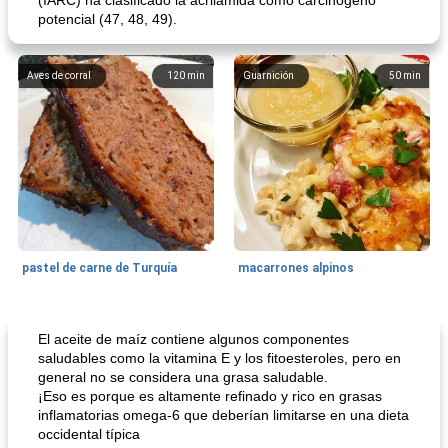
(IARC) ha clasificado la acrilamida como carcinógeno
potencial (47, 48, 49).
Aves de corral
120
min
Guarnición
50
min
pastel de carne de Turquía
macarrones alpinos
Cocina del mundo
215
min
Arroz blanco
75
min
El aceite de maíz contiene algunos componentes
saludables como la vitamina E y los fitoesteroles, pero en
general no se considera una grasa saludable.
¡Eso es porque es altamente refinado y rico en grasas
inflamatorias omega-6 que deberían limitarse en una dieta
occidental típica