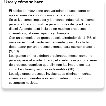
Usos y cómo se hace
Sopas, Guisos Y Chili
80
min
Bollos
25
min
El aceite de maíz tiene una variedad de usos, tanto en
aplicaciones de cocción como de no cocción.
Se utiliza como limpiador y lubricante industrial, así como
para producir combustible para motores de gasolina y
diesel. Además, está incluido en muchos productos
cosméticos, jabones líquidos y champús
Con un contenido de grasa de solo alrededor del 1-4%, el
maíz no es un alimento naturalmente graso. Por lo tanto,
debe pasar por un proceso extenso para extraer el aceite
sopa de lentejas negras del chef john
Bollos de frutas secas bajas en grasa
(9, 10).
Los granos primero deben presionarse mecánicamente
para separar el aceite. Luego, el aceite pasa por una serie
de procesos químicos que eliminan las impurezas, así
como los olores y sabores indeseables (10).
Los siguientes procesos involucrados eliminan muchas
vitaminas y minerales e incluso pueden introducir
sustancias nocivas: