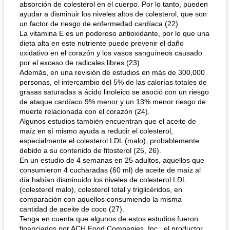
absorción de colesterol en el cuerpo. Por lo tanto, pueden
ayudar a disminuir los niveles altos de colesterol, que son
un factor de riesgo de enfermedad cardíaca (22).
La vitamina E es un poderoso antioxidante, por lo que una
dieta alta en este nutriente puede prevenir el daño
oxidativo en el corazón y los vasos sanguíneos causado
por el exceso de radicales libres (23).
Además, en una revisión de estudios en más de 300,000
personas, el intercambio del 5% de las calorías totales de
grasas saturadas a ácido linoleico se asoció con un riesgo
de ataque cardíaco 9% menor y un 13% menor riesgo de
muerte relacionada con el corazón (24).
Algunos estudios también encuentran que el aceite de
maíz en sí mismo ayuda a reducir el colesterol,
especialmente el colesterol LDL (malo), probablemente
debido a su contenido de fitosterol (25, 26).
En un estudio de 4 semanas en 25 adultos, aquellos que
consumieron 4 cucharadas (60 ml) de aceite de maíz al
día habían disminuido los niveles de colesterol LDL
(colesterol malo), colesterol total y triglicéridos, en
comparación con aquellos consumiendo la misma
cantidad de aceite de coco (27).
Tenga en cuenta que algunos de estos estudios fueron
financiados por ACH Food Companies, Inc., el productor