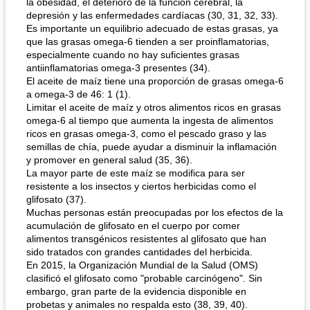
la obesidad, el deterioro de la función cerebral, la
depresión y las enfermedades cardíacas (30, 31, 32, 33).
Es importante un equilibrio adecuado de estas grasas, ya
que las grasas omega-6 tienden a ser proinflamatorias,
especialmente cuando no hay suficientes grasas
antiinflamatorias omega-3 presentes (34).
El aceite de maíz tiene una proporción de grasas omega-6
a omega-3 de 46: 1 (1).
Limitar el aceite de maíz y otros alimentos ricos en grasas
omega-6 al tiempo que aumenta la ingesta de alimentos
ricos en grasas omega-3, como el pescado graso y las
semillas de chía, puede ayudar a disminuir la inflamación
y promover en general salud (35, 36).
La mayor parte de este maíz se modifica para ser
resistente a los insectos y ciertos herbicidas como el
glifosato (37).
Muchas personas están preocupadas por los efectos de la
acumulación de glifosato en el cuerpo por comer
alimentos transgénicos resistentes al glifosato que han
sido tratados con grandes cantidades del herbicida.
En 2015, la Organización Mundial de la Salud (OMS)
clasificó el glifosato como "probable carcinógeno". Sin
embargo, gran parte de la evidencia disponible en
probetas y animales no respalda esto (38, 39, 40).