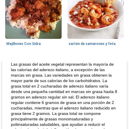
Mejillones Con Sidra
sartén de camarones y feta
Sopas, Guisos Y Chili
80
min
Bollos
25
min
Las grasas del aceite vegetal representan la mayoría de
las calorías del aderezo italiano, a excepción de las
marcas sin grasa. Las variedades sin grasa obtienen la
mayor parte de sus calorías de los carbohidratos. La
grasa total en 2 cucharadas de aderezo italiano varía
desde una pequeña cantidad en marcas sin grasa hasta 8
gramos en aderezo regular sin sal. El aderezo italiano
regular contiene 6 gramos de grasa en una porción de 2
cucharadas, mientras que el aderezo italiano reducido en
grasa tiene 2 gramos. La grasa total se compone
sopa de lentejas negras del chef john
Bollos de frutas secas bajas en grasa
principalmente de grasas monoinsaturadas y
poliinsaturadas saludables, que ayudan a reducir el