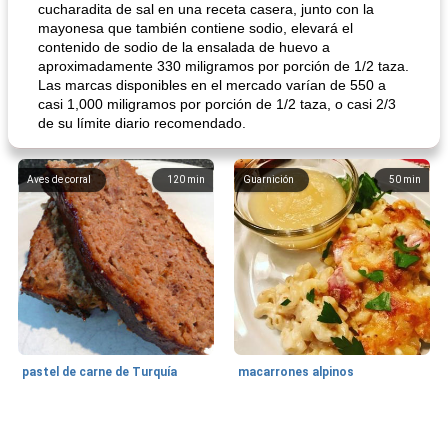
cucharadita de sal en una receta casera, junto con la
mayonesa que también contiene sodio, elevará el
contenido de sodio de la ensalada de huevo a
aproximadamente 330 miligramos por porción de 1/2 taza.
Las marcas disponibles en el mercado varían de 550 a
casi 1,000 miligramos por porción de 1/2 taza, o casi 2/3
de su límite diario recomendado.
Aves de corral
120
min
Guarnición
50
min
pastel de carne de Turquía
macarrones alpinos
Cocina del mundo
215
min
Arroz blanco
75
min