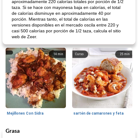
aproximadamente 220 calorías totales por porción de 1/2
taza. Si se hace con mayonesa baja en calorías, el total
de calorías disminuye en aproximadamente 40 por
porción. Mientras tanto, el total de calorías en las
versiones disponibles en el mercado oscila entre 220 y
casi 500 calorías por porción de 1/2 taza, calcula el sitio
web de Zeer.
14
min
Curso
25
min
Mejillones Con Sidra
sartén de camarones y feta
Grasa
Sopas, Guisos Y Chili
80
min
Bollos
25
min