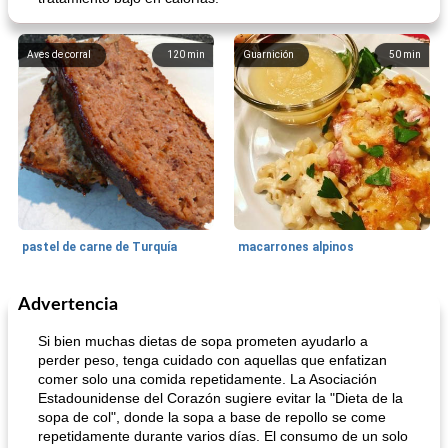
Aves de corral
120
min
Guarnición
50
min
pastel de carne de Turquía
macarrones alpinos
Advertencia
Cocina del mundo
215
min
Arroz blanco
75
min
Si bien muchas dietas de sopa prometen ayudarlo a
perder peso, tenga cuidado con aquellas que enfatizan
comer solo una comida repetidamente. La Asociación
Estadounidense del Corazón sugiere evitar la "Dieta de la
sopa de col", donde la sopa a base de repollo se come
repetidamente durante varios días. El consumo de un solo