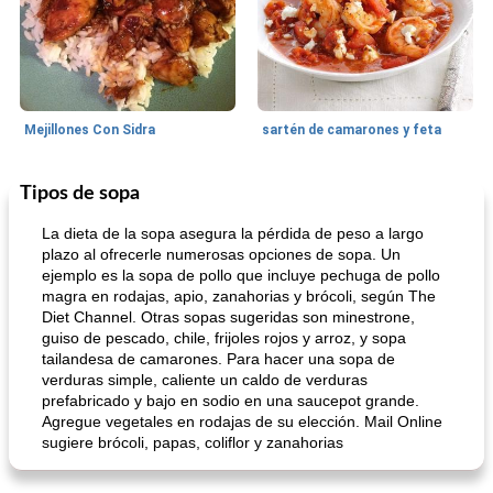
Mejillones Con Sidra
sartén de camarones y feta
Tipos de sopa
Sopas, Guisos Y Chili
80
min
Bollos
25
min
La dieta de la sopa asegura la pérdida de peso a largo
plazo al ofrecerle numerosas opciones de sopa. Un
ejemplo es la sopa de pollo que incluye pechuga de pollo
magra en rodajas, apio, zanahorias y brócoli, según The
Diet Channel. Otras sopas sugeridas son minestrone,
guiso de pescado, chile, frijoles rojos y arroz, y sopa
tailandesa de camarones. Para hacer una sopa de
verduras simple, caliente un caldo de verduras
prefabricado y bajo en sodio en una saucepot grande.
sopa de lentejas negras del chef john
Bollos de frutas secas bajas en grasa
Agregue vegetales en rodajas de su elección. Mail Online
sugiere brócoli, papas, coliflor y zanahorias