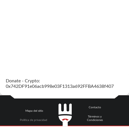
Donate - Crypto:
0x742DF91e06acb998e03F1313a692FFBA4638f407
Contacto
Mapa del sitio
Términos y
Política de privacidad
Condiciones