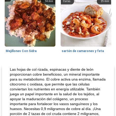
14
min
Curso
25
min
Mejillones Con Sidra
sartén de camarones y feta
Sopas, Guisos Y Chili
80
min
Bollos
25
min
Las hojas de col rizada, espinacas y diente de león
proporcionan cobre beneficioso, un mineral importante
para su metabolismo. El cobre activa una enzima, llamada
citocromo c oxidasa, que permite que las células
conviertan los nutrientes en energía utilizable. También
juega un papel importante en la salud de los tejidos, al
apoyar la maduración del colágeno, un proceso
importante para fortalecer los vasos sanguíneos y los
huesos. Necesitas 0,9 miligramos de cobre al día. ¡Una
porción de 2 tazas de col cruda contiene 2 miligramos,
sopa de lentejas negras del chef john
Bollos de frutas secas bajas en grasa