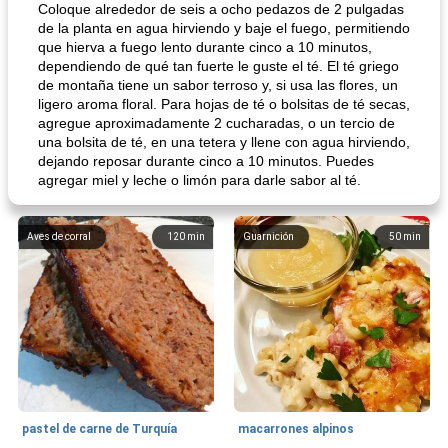
Coloque alrededor de seis a ocho pedazos de 2 pulgadas
de la planta en agua hirviendo y baje el fuego, permitiendo
que hierva a fuego lento durante cinco a 10 minutos,
dependiendo de qué tan fuerte le guste el té. El té griego
de montaña tiene un sabor terroso y, si usa las flores, un
ligero aroma floral. Para hojas de té o bolsitas de té secas,
agregue aproximadamente 2 cucharadas, o un tercio de
una bolsita de té, en una tetera y llene con agua hirviendo,
dejando reposar durante cinco a 10 minutos. Puedes
agregar miel y leche o limón para darle sabor al té.
Aves de corral
120
min
Guarnición
50
min
pastel de carne de Turquía
macarrones alpinos