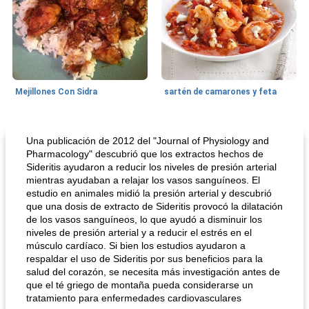
Mejillones Con Sidra
sartén de camarones y feta
Sopas, Guisos Y Chili
80
min
Bollos
25
min
Una publicación de 2012 del "Journal of Physiology and
Pharmacology" descubrió que los extractos hechos de
Sideritis ayudaron a reducir los niveles de presión arterial
mientras ayudaban a relajar los vasos sanguíneos. El
estudio en animales midió la presión arterial y descubrió
que una dosis de extracto de Sideritis provocó la dilatación
de los vasos sanguíneos, lo que ayudó a disminuir los
niveles de presión arterial y a reducir el estrés en el
músculo cardíaco. Si bien los estudios ayudaron a
respaldar el uso de Sideritis por sus beneficios para la
sopa de lentejas negras del chef john
Bollos de frutas secas bajas en grasa
salud del corazón, se necesita más investigación antes de
que el té griego de montaña pueda considerarse un
tratamiento para enfermedades cardiovasculares