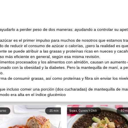
ayudarlo a perder peso de dos maneras: ayudando a controlar su apeti
 azúcar es el primer impulso para muchos de nosotros que estamos tra
ndo de reducir el consumo de azúcar o calorías, ¡pero la realidad es q
te se puede atribuir a las grasas y proteínas ricas en nueces y cacahu
so más eficiente en general, según esa misma revisión.
limentos procesados ​​y los alimentos con almidón, causan un aumento 
ionado con la obesidad y la diabetes. Pero la mantequilla de maní, a pe
jo.
ma de consumir grasas, así como proteínas y fibra sin enviar los nive
e incluso comer una porción (dos cucharadas) de mantequilla de maní
odo era alta en el índice glucémico
urso
25
min
Sopas, Guisos Y Chili
80
m