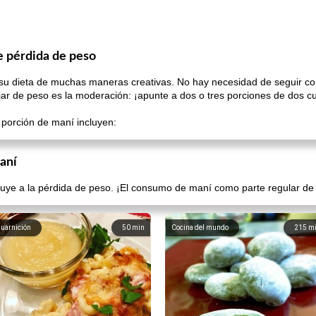
e pérdida de peso
u dieta de muchas maneras creativas. No hay necesidad de seguir con
ar de peso es la moderación: ¡apunte a dos o tres porciones de dos 
 porción de maní incluyen:
aní
buye a la pérdida de peso. ¡El consumo de maní como parte regular de s
uarnición
50
min
Cocina del mundo
215
m