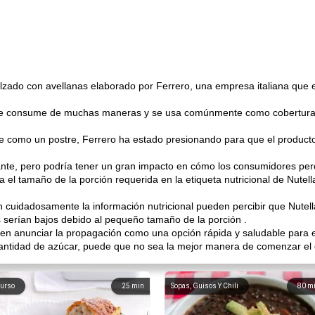
lzado con avellanas elaborado por Ferrero, una empresa italiana que e
 se consume de muchas maneras y se usa comúnmente como cobertura
te como un postre, Ferrero ha estado presionando para que el product
te, pero podría tener un gran impacto en cómo los consumidores perci
ía el tamaño de la porción requerida en la etiqueta nutricional de Nute
en cuidadosamente la información nutricional pueden percibir que Nutell
serían bajos debido al pequeño tamaño de la porción .
 en anunciar la propagación como una opción rápida y saludable para 
cantidad de azúcar, puede que no sea la mejor manera de comenzar el 
urso
25
min
Sopas, Guisos Y Chili
80
m