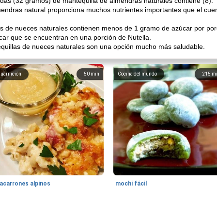
das (32 gramos) de mantequilla de almendras naturales contiene (8):
endras natural proporciona muchos nutrientes importantes que el cuer
s de nueces naturales contienen menos de 1 gramo de azúcar por porc
car que se encuentran en una porción de Nutella.
equillas de nueces naturales son una opción mucho más saludable.
uarnición
50
min
Cocina del mundo
215
m
acarrones alpinos
mochi fácil