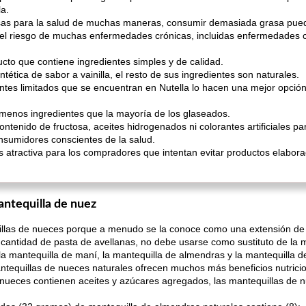
la.
osas para la salud de muchas maneras, consumir demasiada grasa pue
 riesgo de muchas enfermedades crónicas, incluidas enfermedades car
cto que contiene ingredientes simples y de calidad.
intética de sabor a vainilla, el resto de sus ingredientes son naturales.
ntes limitados que se encuentran en Nutella lo hacen una mejor opció
menos ingredientes que la mayoría de los glaseados.
ntenido de fructosa, aceites hidrogenados ni colorantes artificiales pa
nsumidores conscientes de la salud.
 atractiva para los compradores que intentan evitar productos elabor
antequilla de nuez
uillas de nueces porque a menudo se la conoce como una extensión de 
antidad de pasta de avellanas, no debe usarse como sustituto de la 
la mantequilla de maní, la mantequilla de almendras y la mantequilla 
ntequillas de nueces naturales ofrecen muchos más beneficios nutricio
nueces contienen aceites y azúcares agregados, las mantequillas de 