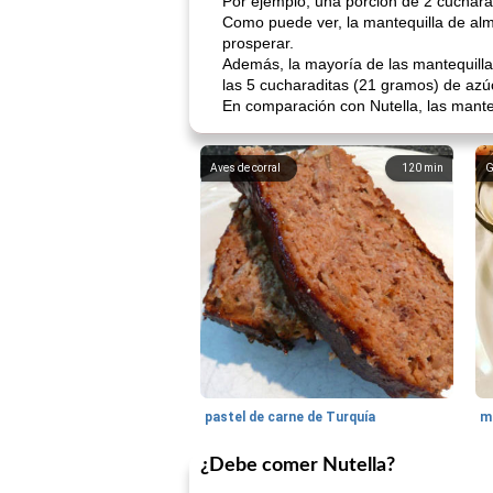
Por ejemplo, una porción de 2 cuchara
Como puede ver, la mantequilla de alm
prosperar.
Además, la mayoría de las mantequilla
las 5 cucharaditas (21 gramos) de azú
En comparación con Nutella, las mant
Aves de corral
120
min
G
pastel de carne de Turquía
m
¿Debe comer Nutella?