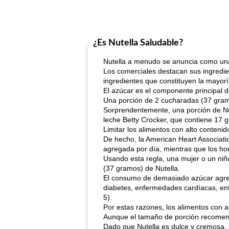
¿Es Nutella Saludable?
Nutella a menudo se anuncia como una 
Los comerciales destacan sus ingredie
ingredientes que constituyen la mayorí
El azúcar es el componente principal d
Una porción de 2 cucharadas (37 gram
Sorprendentemente, una porción de Nu
leche Betty Crocker, que contiene 17 
Limitar los alimentos con alto conteni
De hecho, la American Heart Associat
agregada por día, mientras que los ho
Usando esta regla, una mujer o un niñ
(37 gramos) de Nutella.
El consumo de demasiado azúcar agreg
diabetes, enfermedades cardíacas, enfe
5).
Por estas razones, los alimentos con 
Aunque el tamaño de porción recomend
Dado que Nutella es dulce y cremosa, p