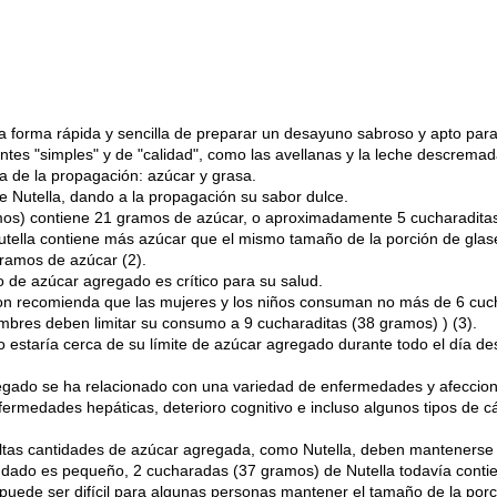
forma rápida y sencilla de preparar un desayuno sabroso y apto para
ntes "simples" y de "calidad", como las avellanas y la leche descrema
a de la propagación: azúcar y grasa.
e Nutella, dando a la propagación su sabor dulce.
os) contiene 21 gramos de azúcar, o aproximadamente 5 cucharadita
tella contiene más azúcar que el mismo tamaño de la porción de glas
gramos de azúcar (2).
do de azúcar agregado es crítico para su salud.
ion recomienda que las mujeres y los niños consuman no más de 6 cuc
mbres deben limitar su consumo a 9 cucharaditas (38 gramos) ) (3).
o estaría cerca de su límite de azúcar agregado durante todo el día 
ado se ha relacionado con una variedad de enfermedades y afeccione
rmedades hepáticas, deterioro cognitivo e incluso algunos tipos de cán
altas cantidades de azúcar agregada, como Nutella, deben mantenerse
ado es pequeño, 2 cucharadas (37 gramos) de Nutella todavía contie
uede ser difícil para algunas personas mantener el tamaño de la porci