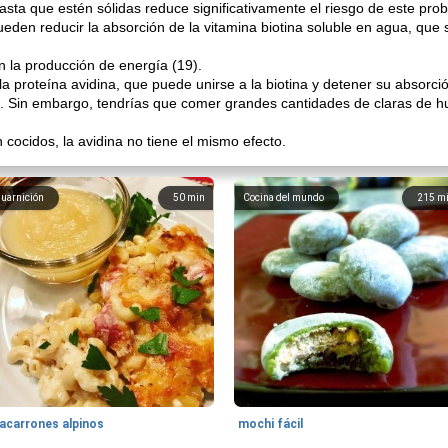
sta que estén sólidas reduce significativamente el riesgo de este pro
eden reducir la absorción de la vitamina biotina soluble en agua, que
n la producción de energía (19).
a proteína avidina, que puede unirse a la biotina y detener su absorci
a. Sin embargo, tendrías que comer grandes cantidades de claras de 
cocidos, la avidina no tiene el mismo efecto.
uarnición
50
min
Cocina del mundo
215
m
acarrones alpinos
mochi fácil