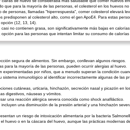
r claras de huevo se consideraba más saludable que comer huevos ent
o que para la mayoría de las personas, el colesterol en los huevos no
e personas, llamadas "hiperrespuesta", comer colesterol elevará lev
s predisponen al colesterol alto, como el gen ApoE4. Para estas person
opción (12, 13, 14).
casi no contienen grasa, son significativamente más bajas en calorías
pción para las personas que intentan limitar su consumo de calorías
ección segura de alimentos. Sin embargo, conllevan algunos riesgos.
s para la mayoría de las personas, pueden ocurrir alergias al huevo.
on experimentadas por niños, que a menudo superan la condición cuand
u sistema inmunológico al identificar incorrectamente algunas de las 
ciones cutáneas, urticaria, hinchazón, secreción nasal y picazón en lo
s digestivos, náuseas y vómitos.
usar una reacción alérgica severa conocida como shock anafiláctico.
incluyen una disminución de la presión arterial y una hinchazón severa
sentan un riesgo de intoxicación alimentaria por la bacteria Salmonell
el huevo o en la cáscara del huevo, aunque las prácticas modernas de