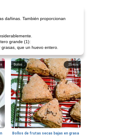
ias dañinas. También proporcionan
onsiderablemente.
tero grande (1):
 grasas, que un huevo entero.
in
Bollos
25
min
hn
Bollos de frutas secas bajas en grasa