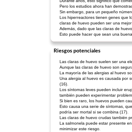
Durante años, esto significó que come
Pero los estudios ahora han demostrad
Sin embargo, para un pequeño número d
Los hiperreactores tienen genes que lo
claras de huevo pueden ser una mejor 
Además, dado que las claras de huevo 
Esto puede hacer que sean una buena o
Riesgos potenciales
Las claras de huevo suelen ser una el
Aunque las claras de huevo son segura
La mayoría de las alergias al huevo s
Una alergia al huevo es causada por s
(16).
Los síntomas leves pueden incluir erup
también pueden experimentar problema
Si bien es raro, los huevos pueden ca
Esto causa una serie de síntomas, que 
podría ser mortal si se combina (17).
Las claras de huevo crudas también pre
La salmonela puede estar presente en 
minimizar este riesgo.