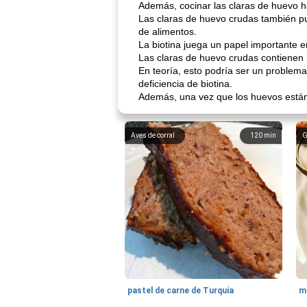
Además, cocinar las claras de huevo ha
Las claras de huevo crudas también pu
de alimentos.
La biotina juega un papel importante e
Las claras de huevo crudas contienen l
En teoría, esto podría ser un problem
deficiencia de biotina.
Además, una vez que los huevos están 
Aves de corral
120
min
G
pastel de carne de Turquía
m