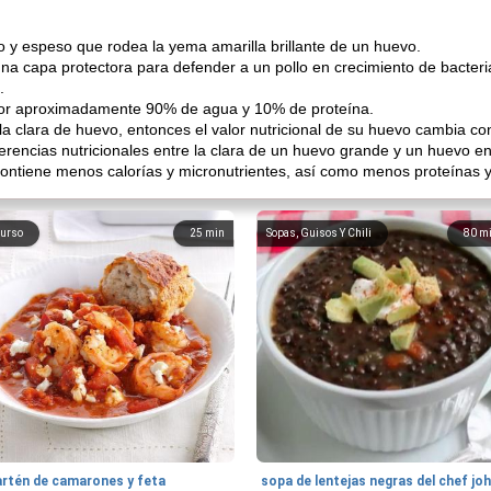
ro y espeso que rodea la yema amarilla brillante de un huevo.
una capa protectora para defender a un pollo en crecimiento de bacter
.
por aproximadamente 90% de agua y 10% de proteína.
o la clara de huevo, entonces el valor nutricional de su huevo cambia c
ferencias nutricionales entre la clara de un huevo grande y un huevo en
ontiene menos calorías y micronutrientes, así como menos proteínas y
urso
25
min
Sopas, Guisos Y Chili
80
m
artén de camarones y feta
sopa de lentejas negras del chef jo