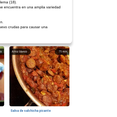
blema (18).
 se encuentra en una amplia variedad
ón.
huevo crudas para causar una
in
Arroz blanco
75
min
Salsa de salchicha picante