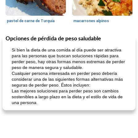
pastel de carne de Turquía
macarrones alpinos
Opciones de pérdida de peso saludable
Cocina del mundo
215
min
Arroz blanco
75
min
Si bien la dieta de una comida al día puede ser atractiva
para las personas que buscan soluciones rápidas para
perder peso, hay otras formas menos extremas de perder
peso de manera segura y saludable.
Cualquier persona interesada en perder peso debería
considerar una de las siguientes formas alternativas más
seguras de perder peso. Éstos incluyen:
Las mejores soluciones para perder peso son cambios
sostenibles a largo plazo en la dieta y el estilo de vida de
mochi fácil
Salsa de salchicha picante
una persona.