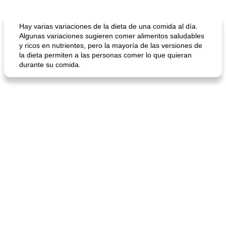
Sopas, Guisos Y Chili
80
min
Bollos
25
min
Hay varias variaciones de la dieta de una comida al día.
Algunas variaciones sugieren comer alimentos saludables
y ricos en nutrientes, pero la mayoría de las versiones de
la dieta permiten a las personas comer lo que quieran
durante su comida.
sopa de lentejas negras del chef john
Bollos de frutas secas bajas en grasa