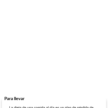
Para llevar
La dieta de una comida al día es un plan de pérdida de