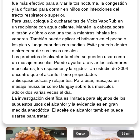
fue más efectivo para aliviar la tos nocturna, la congestión
y la dificultad para dormir en niños con infecciones del
tracto respiratorio superior.
Para usar, coloque 2 cucharaditas de Vicks VapoRub en
un recipiente con agua caliente. Mantén la cabeza sobre
el tazón y cúbrelo con una toalla mientras inhalas los
vapores. También puede aplicar el bálsamo en el pecho o
los pies y luego cubrirlos con medias. Evite ponerlo dentro
o alrededor de sus fosas nasales.
Los productos de alcanfor también se pueden usar como
un masaje muscular. Puede ayudar a aliviar los calambres
musculares, los espasmos y la rigidez. Un estudio de 2004
encontró que el alcanfor tiene propiedades
antiespasmódicas y relajantes. Para usar, masajea un
masaje muscular como Bengay sobre tus músculos
adoloridos varias veces al día.
La investigación científica es limitada para algunos de los
supuestos usos del alcanfor y la evidencia es en gran
medida anecdótica. El aceite de alcanfor también puede
usarse para tratar:
14
min
Curso
25
min