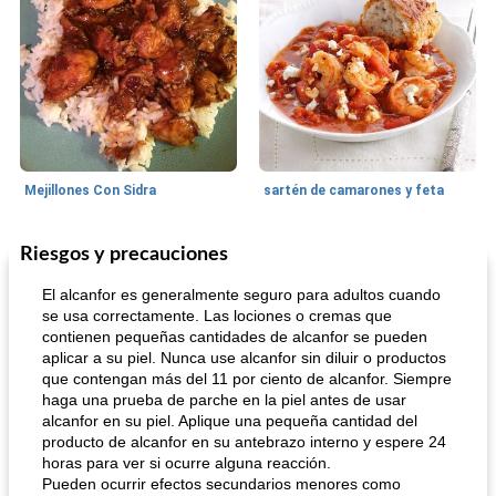
Mejillones Con Sidra
sartén de camarones y feta
Riesgos y precauciones
Sopas, Guisos Y Chili
80
min
Bollos
25
min
El alcanfor es generalmente seguro para adultos cuando
se usa correctamente. Las lociones o cremas que
contienen pequeñas cantidades de alcanfor se pueden
aplicar a su piel. Nunca use alcanfor sin diluir o productos
que contengan más del 11 por ciento de alcanfor. Siempre
haga una prueba de parche en la piel antes de usar
alcanfor en su piel. Aplique una pequeña cantidad del
producto de alcanfor en su antebrazo interno y espere 24
horas para ver si ocurre alguna reacción.
sopa de lentejas negras del chef john
Bollos de frutas secas bajas en grasa
Pueden ocurrir efectos secundarios menores como