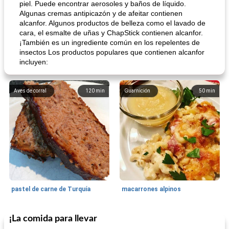
piel. Puede encontrar aerosoles y baños de líquido.
Algunas cremas antipicazón y de afeitar contienen
alcanfor. Algunos productos de belleza como el lavado de
cara, el esmalte de uñas y ChapStick contienen alcanfor.
¡También es un ingrediente común en los repelentes de
insectos Los productos populares que contienen alcanfor
incluyen:
Aves de corral
120
min
Guarnición
50
min
pastel de carne de Turquía
macarrones alpinos
¡La comida para llevar
Cocina del mundo
215
min
Arroz blanco
75
min