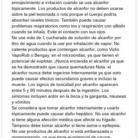
enrojecimiento e irritación cuando se usa alcanfor
tópicamente. Los productos de alcanfor no deben usarse
sobre la piel lesionada o rota porque el cuerpo podría
absorber niveles tóxicos. También puede causar
problemas respiratorios como tos y respiración con silbido
cuando se inhala. Evite el contacto con sus ojos.
No use más de 1 cucharada de solución de alcanfor por
litro de agua cuando la use por inhalación de vapor. No
caliente productos que contengan alcanfor, como Vicks
VapoRub o Bengay, en el microondas, ya que tienen el
potencial de explotar. ¡Nunca encienda el alcanfor ya que
se ha demostrado que causa quemaduras Nota: el
alcanfor nunca debe ingerirse internamente ya que esto
puede causar efectos secundarios graves e incluso la
muerte. Los signos de toxicidad por alcanfor aparecen
entre 5 y 90 minutos después de la ingestión. Los
síntomas incluyen ardor en la boca y la garganta, náuseas
y vómitos.
Se considera que tomar alcanfor internamente y usarlo
tópicamente puede causar daño hepático. No use alcanfor
si tiene alguna afección médica que afecte su hígado.
Tampoco debe tomar alcanfor si tiene asma o epilepsia.
No use productos de alcanfor si está embarazada o
amamantando, ya que tiene el potencial de causar