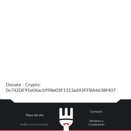
Donate - Crypto:
0x742DF91e06acb998e03F1313a692FFBA4638f407
Contacto
Mapa del sitio
Términos y
Política de privacidad
Condiciones