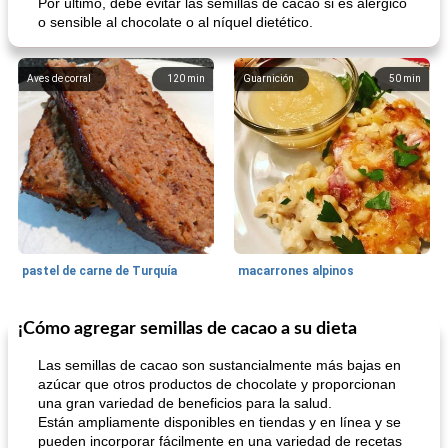
Por último, debe evitar las semillas de cacao si es alérgico
o sensible al chocolate o al níquel dietético.
Aves de corral
120
min
Guarnición
50
min
pastel de carne de Turquía
macarrones alpinos
¡Cómo agregar semillas de cacao a su dieta
Cocina del mundo
215
min
Arroz blanco
75
min
Las semillas de cacao son sustancialmente más bajas en
azúcar que otros productos de chocolate y proporcionan
una gran variedad de beneficios para la salud.
Están ampliamente disponibles en tiendas y en línea y se
pueden incorporar fácilmente en una variedad de recetas