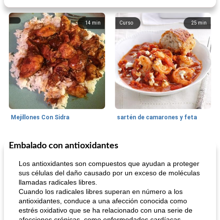
14
min
Curso
25
min
Mejillones Con Sidra
sartén de camarones y feta
Embalado con antioxidantes
Sopas, Guisos Y Chili
80
min
Bollos
25
min
Los antioxidantes son compuestos que ayudan a proteger
sus células del daño causado por un exceso de moléculas
llamadas radicales libres.
Cuando los radicales libres superan en número a los
antioxidantes, conduce a una afección conocida como
estrés oxidativo que se ha relacionado con una serie de
afecciones crónicas, como enfermedades cardíacas,