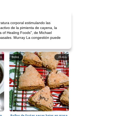
ratura corporal estimulando las
ctivo de la pimienta de cayena, la
a of Healing Foods", de Michael
anasales. Murray La congestión puede
in
Bollos
25
min
hn
Bollos de frutas secas bajas en grasa