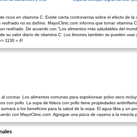
e ricos en vitamina C. Existe cierta controversia sobre el efecto de la 
esfriado no es dañino. MayoClinic.com informa que tomar vitamina C a
e un resfriado. De acuerdo con "Los alimentos más saludables del mund
 de su valor diario de vitamina C. Los limones también se pueden usar p
=> 1130 = 4!
al cocinar. Los alimentos comunes para espolvorear polvo seco inclu
eos con pollo. La sopa de fideos con pollo tiene propiedades antiinfla
umará a los beneficios para la salud de la sopa. El agua tibia y un po
cuerdo con MayoClinic.com. Agregue una pizca de cayena a la mezcla pa
nales