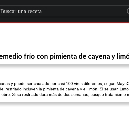
rch for a recipe
emedio frío con pimienta de cayena y lim
anas y puede ser causado por casi 100 virus diferentes, según MayoCl
l resfriado incluyen la pimienta de cayena y el limón. Si se usan junt
fiebre. Si su resfriado dura más de dos semanas, busque tratamiento 