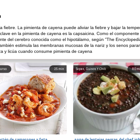
a
 fiebre. La pimienta de cayena puede aliviar la fiebre y bajar la tempe
 clave en la pimienta de cayena es la capsaicina. Como el componente a
cante del cerebro conocida como el hipotálamo, según "The Encyclopedi
 también estimula las membranas mucosas de la nariz y los senos par
za y licúa cuando consume pimienta de cayena
urso
25
min
Sopas, Guisos Y Chili
80
m
artén de camarones y feta
sopa de lentejas negras del chef jo