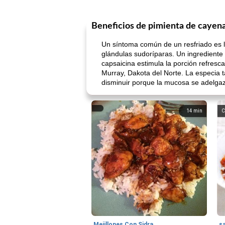
Beneficios de pimienta de cayen
Un síntoma común de un resfriado es la
glándulas sudoríparas. Un ingrediente
capsaicina estimula la porción refres
Murray, Dakota del Norte. La especia
disminuir porque la mucosa se adelga
14
min
C
Mejillones Con Sidra
s