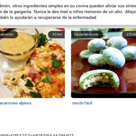
limón, otros ingredientes simples en su cocina pueden aliviar sus sín
ación de la garganta. Nunca le des miel a niños menores de un año. ¡May
mbién lo ayudarán a recuperarse de la enfermedad
uarnición
50
min
Cocina del mundo
215
m
acarrones alpinos
mochi fácil