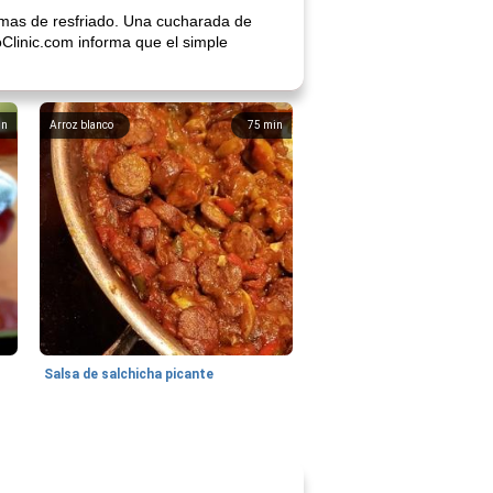
tomas de resfriado. Una cucharada de
oClinic.com informa que el simple
in
Arroz blanco
75
min
Salsa de salchicha picante