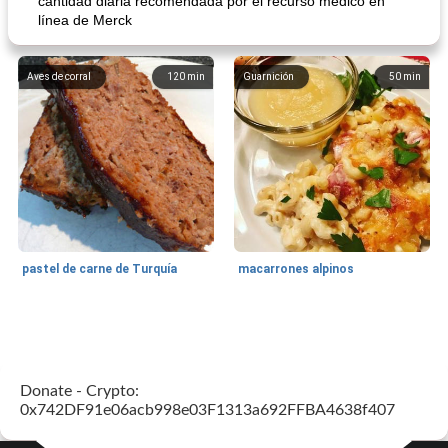
cantidad diaria recomendada por el recurso médico en
línea de Merck
Aves de corral
120
min
Guarnición
50
min
pastel de carne de Turquía
macarrones alpinos
Cocina del mundo
215
min
Arroz blanco
75
min
Donate - Crypto:
0x742DF91e06acb998e03F1313a692FFBA4638f407