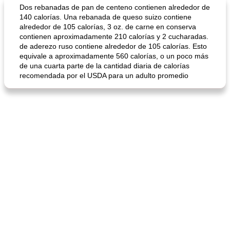
Dos rebanadas de pan de centeno contienen alrededor de
140 calorías. Una rebanada de queso suizo contiene
alrededor de 105 calorías, 3 oz. de carne en conserva
contienen aproximadamente 210 calorías y 2 cucharadas.
de aderezo ruso contiene alrededor de 105 calorías. Esto
equivale a aproximadamente 560 calorías, o un poco más
de una cuarta parte de la cantidad diaria de calorías
recomendada por el USDA para un adulto promedio
sopa de lentejas negras del chef john
Bollos de frutas secas bajas en grasa