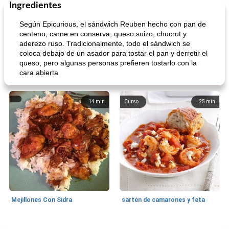
Ingredientes
Según Epicurious, el sándwich Reuben hecho con pan de
centeno, carne en conserva, queso suizo, chucrut y
aderezo ruso. Tradicionalmente, todo el sándwich se
coloca debajo de un asador para tostar el pan y derretir el
queso, pero algunas personas prefieren tostarlo con la
cara abierta
14
min
Curso
25
min
Mejillones Con Sidra
sartén de camarones y feta
Sopas, Guisos Y Chili
80
min
Bollos
25
min