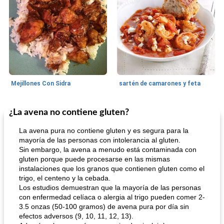
Mejillones Con Sidra
sartén de camarones y feta
¿La avena no contiene gluten?
Sopas, Guisos Y Chili
80
min
Bollos
25
min
La avena pura no contiene gluten y es segura para la
mayoría de las personas con intolerancia al gluten.
Sin embargo, la avena a menudo está contaminada con
gluten porque puede procesarse en las mismas
instalaciones que los granos que contienen gluten como el
trigo, el centeno y la cebada.
Los estudios demuestran que la mayoría de las personas
con enfermedad celíaca o alergia al trigo pueden comer 2-
3.5 onzas (50-100 gramos) de avena pura por día sin
sopa de lentejas negras del chef john
Bollos de frutas secas bajas en grasa
efectos adversos (9, 10, 11, 12, 13).