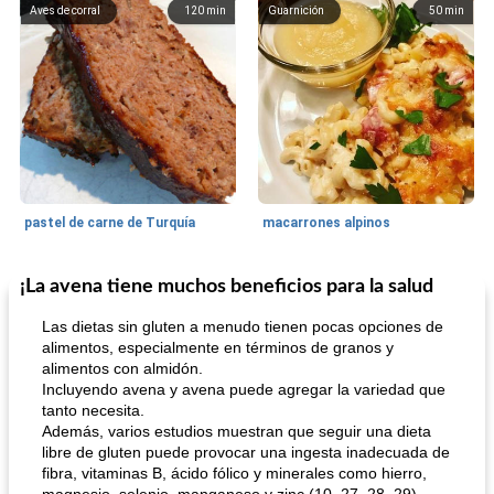
Aves de corral
120
min
Guarnición
50
min
pastel de carne de Turquía
macarrones alpinos
¡La avena tiene muchos beneficios para la salud
Cocina del mundo
215
min
Arroz blanco
75
min
Las dietas sin gluten a menudo tienen pocas opciones de
alimentos, especialmente en términos de granos y
alimentos con almidón.
Incluyendo avena y avena puede agregar la variedad que
tanto necesita.
Además, varios estudios muestran que seguir una dieta
libre de gluten puede provocar una ingesta inadecuada de
fibra, vitaminas B, ácido fólico y minerales como hierro,