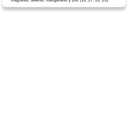
magnesio, selenio, manganeso y zinc (10, 27, 28, 29).
mochi fácil
Salsa de salchicha picante