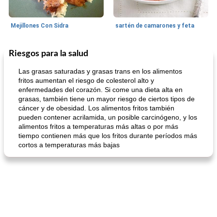
Mejillones Con Sidra
sartén de camarones y feta
Riesgos para la salud
Sopas, Guisos Y Chili
80
min
Bollos
25
min
Las grasas saturadas y grasas trans en los alimentos
fritos aumentan el riesgo de colesterol alto y
enfermedades del corazón. Si come una dieta alta en
grasas, también tiene un mayor riesgo de ciertos tipos de
cáncer y de obesidad. Los alimentos fritos también
pueden contener acrilamida, un posible carcinógeno, y los
alimentos fritos a temperaturas más altas o por más
tiempo contienen más que los fritos durante períodos más
cortos a temperaturas más bajas
sopa de lentejas negras del chef john
Bollos de frutas secas bajas en grasa