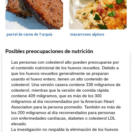
pastel de carne de Turquía
macarrones alpinos
Posibles preocupaciones de nutrición
Cocina del mundo
215
min
Arroz blanco
75
min
Las personas con colesterol alto pueden preocuparse por
el contenido nutricional de los huevos revueltos. Debido a
que los huevos revueltos generalmente se preparan
usando el huevo entero, tienen un alto contenido de
colesterol. Una versión casera contiene 338 miligramos de
colesterol, mientras que la versión de comida rápida
contiene 409 miligramos, que es más de los 300
miligramos al día recomendados por la American Heart
Association para la persona promedio. También es más de
mochi fácil
Salsa de salchicha picante
los 200 miligramos al día recomendados para personas
con enfermedades cardíacas, diabetes o colesterol LDL
elevado.
La investigación no respalda la eliminación de los huevos