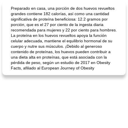
Sopas, Guisos Y Chili
80
min
Bollos
25
min
Preparado en casa, una porción de dos huevos revueltos
grandes contiene 182 calorías, así como una cantidad
significativa de proteína beneficiosa: 12.2 gramos por
porción, que es el 27 por ciento de la ingesta diaria
recomendada para mujeres y 22 por ciento para hombres.
La proteína en los huevos revueltos apoya la función
celular adecuada, mantiene el equilibrio hormonal de su
cuerpo y nutre sus músculos. ¡Debido al generoso
contenido de proteínas, los huevos pueden contribuir a
una dieta alta en proteínas, que está asociada con la
sopa de lentejas negras del chef john
Bollos de frutas secas bajas en grasa
pérdida de peso, según un estudio de 2017 en Obesity
Facts, afiliado al European Journey of Obesity