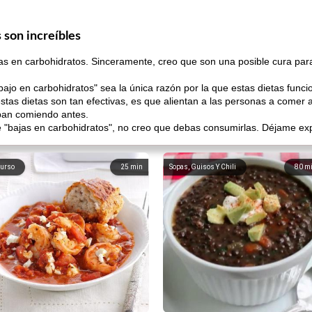
 son increíbles
jas en carbohidratos. Sinceramente, creo que son una posible cura pa
ajo en carbohidratos" sea la única razón por la que estas dietas funci
stas dietas son tan efectivas, es que alientan a las personas a comer a
aban comiendo antes.
"bajas en carbohidratos", no creo que debas consumirlas. Déjame expli
urso
25
min
Sopas, Guisos Y Chili
80
m