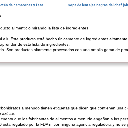
artén de camarones y feta
sopa de lentejas negras del chef jo
?
cto alimenticio mirando la lista de ingredientes
allí. Este producto está hecho únicamente de ingredientes altamente re
prender de esta lista de ingredientes:
da. Son productos altamente procesados ​​con una amplia gama de produ
arbohidratos a menudo tienen etiquetas que dicen que contienen una ci
e azúcar.
n cuenta que los fabricantes de alimentos a menudo engañan a las per
O está regulado por la FDA ni por ninguna agencia reguladora y no se p