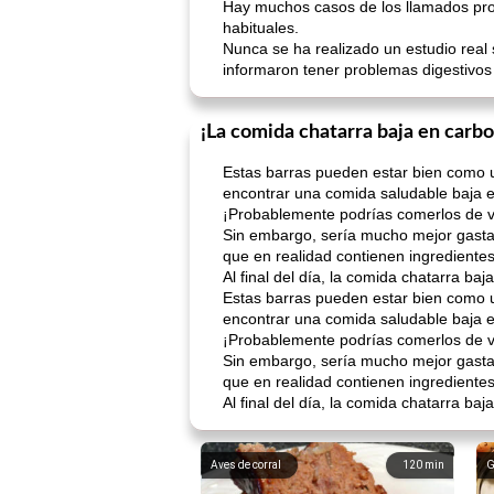
Hay muchos casos de los llamados prod
habituales.
Nunca se ha realizado un estudio real 
informaron tener problemas digestivo
¡La comida chatarra baja en carb
Estas barras pueden estar bien como u
encontrar una comida saludable baja e
¡Probablemente podrías comerlos de vez
Sin embargo, sería mucho mejor gastar 
que en realidad contienen ingrediente
Al final del día, la comida chatarra ba
Estas barras pueden estar bien como u
encontrar una comida saludable baja e
¡Probablemente podrías comerlos de vez
Sin embargo, sería mucho mejor gastar 
que en realidad contienen ingrediente
Al final del día, la comida chatarra ba
Aves de corral
120
min
G