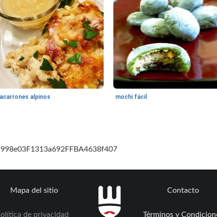
acarrones alpinos
mochi fácil
cb998e03F1313a692FFBA4638f407
Mapa del sitio
Contacto
olítica de privacidad
Términos y Condicion