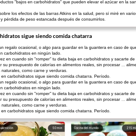
uctos "bajos en carbohidratos" que pueden elevar el azúcar en la sa
sobre los efectos de las barras Atkins en la salud, pero sí miré en var
s y pérdida de peso estancada después de consumirlos.
ohidratos sigue siendo comida chatarra
n regalo ocasional, o algo para guardar en la guantera en caso de qu
n carbohidratos en ningún lado.
 en cuando sin "romper" tu dieta baja en carbohidratos y sacarte de l
su presupuesto de calorías en alimentos reales, sin procesar ... alim
s naturales, como carne y verduras.
ja en carbohidratos sigue siendo comida chatarra. Período.
n regalo ocasional, o algo para guardar en la guantera en caso de qu
n carbohidratos en ningún lado.
 en cuando sin "romper" tu dieta baja en carbohidratos y sacarte de l
su presupuesto de calorías en alimentos reales, sin procesar ... alim
s naturales, como carne y verduras.
ja en carbohidratos sigue siendo comida chatarra. Período.
uarnición
50
min
Cocina del mundo
215
m