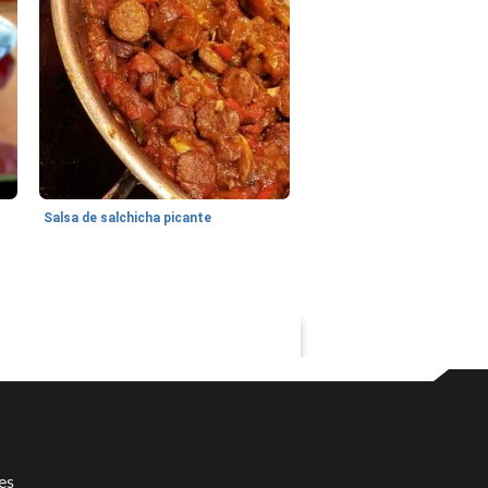
Salsa de salchicha picante
es