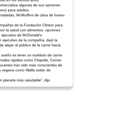
ud en los últimos años.
omercializa algunas de sus opciones
menú para adultos.
 ensaladas, McMuffins de clara de huevo
ampañas de la Fundación Clinton para
 por la salud con alimentos. opciones
n ejecutivo de McDonald's
r ejecutivo de la compañía, dejó la
 alejar al público de la carne hacia
 sueño es tener un sustituto de carne
rmales rápidos como Chipotle, Corner
taurantes han sido más conscientes de
ida vegana como Wallis están de
 planeta más saludable", dijo.