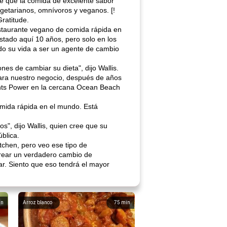
de que la comida de excelente sabor
egetarianos, omnívoros y veganos. [!
ratitude.
estaurante vegano de comida rápida en
stado aquí 10 años, pero solo en los
do su vida a ser un agente de cambio
es de cambiar su dieta", dijo Wallis.
 para nuestro negocio, después de años
ants Power en la cercana Ocean Beach
comida rápida en el mundo. Está
", dijo Wallis, quien cree que su
ública.
tchen, pero veo ese tipo de
 crear un verdadero cambio de
r. Siento que eso tendrá el mayor
in
Arroz blanco
75
min