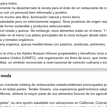
 para todos.
emente ha desenterrado la receta para el éxito de un restaurante de c
vo con un personal bien informado y positivo.
 mucho aire libre, iluminación natural y tonos tierra.
s saludable pero no estrictamente vegano. Sirve proteínas de origen r
de forma sostenible y productos seleccionados.
ol rizada y quinua. Sin embargo, esos alimentos están en el menú. 
están en el menú Los platos principales de la cena incluyen desde lubi
ta y tomates orgánicos.
ana orgánica, quinua mediterránea con pepinos, aceitunas, pimientos, to
 la chía y los frijoles Anasazi ofrecen propiedades y beneficios ricos e
stados Unidos (USHFC), una organización sin fines de lucro, que rec
ied, un símbolo reconocido a nivel nacional de nutrición culinaria y ex
e moda
 un creciente iceberg de restaurantes estadounidenses preocupados po
do en todas partes. Tender Greens, una experiencia gastronómica salud
ifornia, obtiene la mayor parte de sus alimentos frescos de los agricu
pidas", es otra opción saludable con ubicaciones en California, Colorad