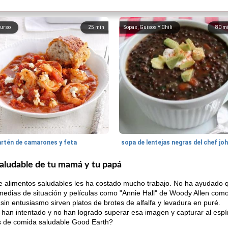
urso
25
min
Sopas, Guisos Y Chili
80
m
artén de camarones y feta
sopa de lentejas negras del chef jo
saludable de tu mamá y tu papá
e alimentos saludables les ha costado mucho trabajo. No ha ayudado q
edias de situación y películas como "Annie Hall" de Woody Allen como
 sin entusiasmo sirven platos de brotes de alfalfa y levadura en puré.
 han intentado y no han logrado superar esa imagen y capturar al espí
s de comida saludable Good Earth?