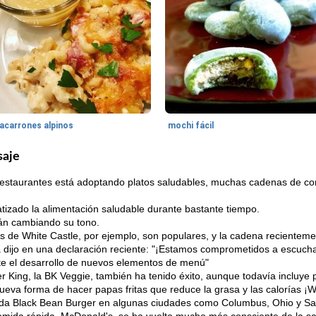
acarrones alpinos
mochi fácil
saje
restaurantes está adoptando platos saludables, muchas cadenas de co
fatizado la alimentación saludable durante bastante tiempo.
án cambiando su tono.
s de White Castle, por ejemplo, son populares, y la cadena recienteme
ijo en una declaración reciente: "¡Estamos comprometidos a escuchar
te el desarrollo de nuevos elementos de menú"
King, la BK Veggie, también ha tenido éxito, aunque todavía incluye p
ueva forma de hacer papas fritas que reduce la grasa y las calorías 
da Black Bean Burger en algunas ciudades como Columbus, Ohio y Sal