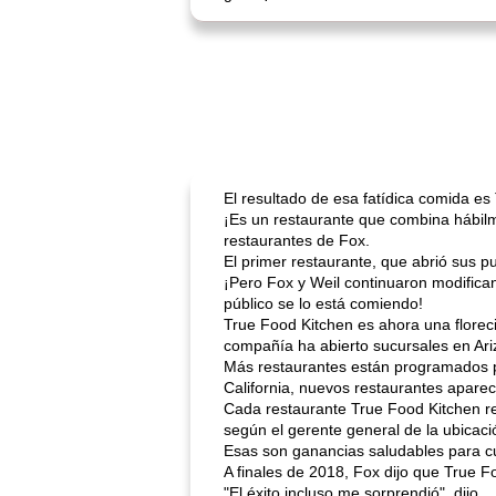
El resultado de esa fatídica comida es
¡Es un restaurante que combina hábil
restaurantes de Fox.
El primer restaurante, que abrió sus p
¡Pero Fox y Weil continuaron modificand
público se lo está comiendo!
True Food Kitchen es ahora una florec
compañía ha abierto sucursales en Arizo
Más restaurantes están programados pa
California, nuevos restaurantes apare
Cada restaurante True Food Kitchen rec
según el gerente general de la ubicac
Esas son ganancias saludables para c
A finales de 2018, Fox dijo que True F
"El éxito incluso me sorprendió", dijo.