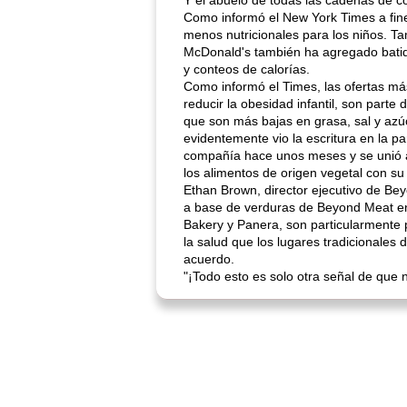
Y el abuelo de todas las cadenas de c
Como informó el New York Times a fine
menos nutricionales para los niños. T
McDonald's también ha agregado batidos
y conteos de calorías.
Como informó el Times, las ofertas m
reducir la obesidad infantil, son part
que son más bajas en grasa, sal y azú
evidentemente vio la escritura en la p
compañía hace unos meses y se unió a 
los alimentos de origen vegetal con s
Ethan Brown, director ejecutivo de Bey
a base de verduras de Beyond Meat en
Bakery y Panera, son particularmente p
la salud que los lugares tradicionales
acuerdo.
"¡Todo esto es solo otra señal de que