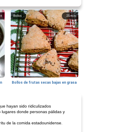
in
Bollos
25
min
hn
Bollos de frutas secas bajas en grasa
ue hayan sido ridiculizados
 lugares donde personas pálidas y
ritu de la comida estadounidense.