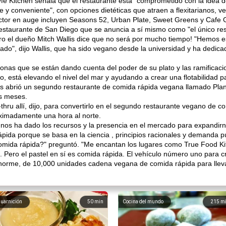
yfe Kitchen señala que el restaurante está "comprometido con la idea 
 y conveniente", con opciones dietéticas que atraen a flexitarianos, v
ctor en auge incluyen Seasons 52, Urban Plate, Sweet Greens y Cafe G
restaurante de San Diego que se anuncia a sí mismo como "el único r
ero el dueño Mitch Wallis dice que no será por mucho tiempo! "Hemos e
do", dijo Wallis, que ha sido vegano desde la universidad y ha dedica
nas que se están dando cuenta del poder de su plato y las ramificacion
o, está elevando el nivel del mar y ayudando a crear una flotabilidad
llis abrió un segundo restaurante de comida rápida vegana llamado Pl
s meses.
hru allí, dijo, para convertirlo en el segundo restaurante vegano de 
oximadamente una hora al norte.
os ha dado los recursos y la presencia en el mercado para expandirnos
rápida porque se basa en la ciencia , principios racionales y demanda p
omida rápida?" preguntó. "Me encantan los lugares como True Food Ki
l. Pero el pastel en sí es comida rápida. El vehículo número uno para
orme, de 10,000 unidades cadena vegana de comida rápida para lleva
uarnición
50
min
Cocina del mundo
215
m