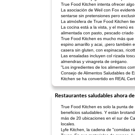
True Food Kitchen intenta ofrecer algo
La asociación de Weil con Fox evident
sentarse sin pretensiones pero exclusi
La atmósfera de True Food Kitchen tiene
La cocina está a la vista, y el menú e
alimentada con pasto, pescado criado 
True Food Kitchen es mucho más que c
espino amarillo y acai, ¡pero también 
casera sin gluten, con espinacas, ricot
Las ensaladas incluyen col rizada tosc
almendras y vinagreta de orégano.
"Los ingredientes de los alimentos como
Consejo de Alimentos Saludables de E
Kitchen se ha convertido en REAL Certif
Restaurantes saludables ahora d
True Food Kitchen es solo la punta de
beneficios saludables. Y están brotan
más de 20 ubicaciones en el sur de Cal
locales.
Lyfe Kitchen, la cadena de "comidas rá