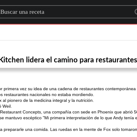
rch for a recipe
Kitchen lidera el camino para restaurantes
por primera vez su idea de una cadena de restaurantes contemporáne
os restaurantes nacionales no estaba mordiendo.
al pionero de la medicina integral y la nutrición.
ó Weil.
ox Restaurant Concepts, una compañía con sede en Phoenix que abrió 5
e mantuvo escéptico "Mi primera interpretación de lo que Andy tenía en
sa a prepararle una comida. Las ruedas en la mente de Fox solo tomar