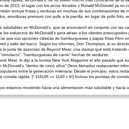
omida rápida, McDonald's, se ha vuelto mucho más consciente de la sal
s de 2013, el lugar con los arcos dorados y Ronald McDonald ya no c
ambién incluye frutas y verduras en muchas de sus combinaciones de 
, envolturas premium con pollo a la parrilla, en lugar de pollo frito,
ás saludables en McDonald's, que se anunciaron en conjunto con las c
e de los esfuerzos de McDonald's para atraer a los clientes preocupados
car que sus opciones clásicas de hamburguesas y papas fritas Pero u
ared y saltó del barco. Según los informes, Don Thompson, el ex directo
la junta de asesores de Beyond Meat, una startup que está tratando de
u "simulacro". "hamburguesas de carne" hechas de verduras.
ond Meat, le dijo a la revista New York Magazine el año pasado que su
 McDonald's "dentro de cinco años" Otros llamados restaurantes info
opulares entre la generación milenaria. Desde el principio, estos res
 de comida rápida. [! 118105 => 1140 = 6!] Incluso los puristas de com
 nos estamos moviendo hacia una alimentación más saludable y hacia un