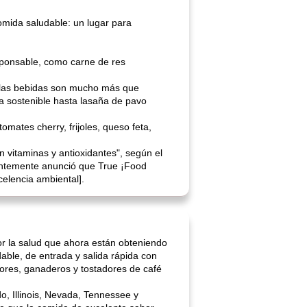
omida saludable: un lugar para
esponsable, como carne de res
Y las bebidas son mucho más que
na sostenible hasta lasaña de pavo
mates cherry, frijoles, queso feta,
n vitaminas y antioxidantes", según el
ientemente anunció que True ¡Food
celencia ambiental].
r la salud que ahora están obteniendo
able, de entrada y salida rápida con
ltores, ganaderos y tostadores de café
o, Illinois, Nevada, Tennessee y