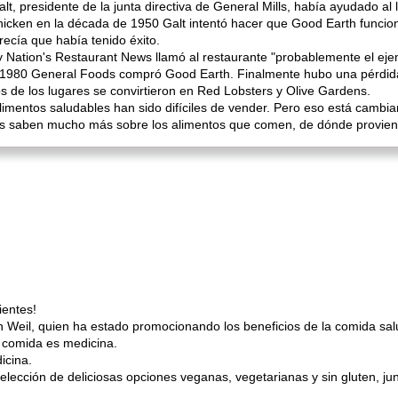
alt, presidente de la junta directiva de General Mills, había ayudado a
icken en la década de 1950 Galt intentó hacer que Good Earth funcio
ecía que había tenido éxito.
 y Nation's Restaurant News llamó al restaurante "probablemente el 
1980 General Foods compró Good Earth. Finalmente hubo una pérdida d
s de los lugares se convirtieron en Red Lobsters y Olive Gardens.
limentos saludables han sido difíciles de vender. Pero eso está cambi
es saben mucho más sobre los alimentos que comen, de dónde provienen
ientes!
on Weil, quien ha estado promocionando los beneficios de la comida s
a comida es medicina.
icina.
lección de deliciosas opciones veganas, vegetarianas y sin gluten, ju
.