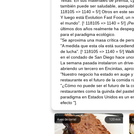
Texas. En sus materiales de prensa, L
también puede ser saludable, asequible
118105 => 1140 = 5!] Otros en este se
Y luego está Evolution Fast Food, un 
el mundo". [! 118105 => 1140 = 5!] ¡P
últimos dos años realmente ha despega
para el paradigma ecológico.
"Se aproxima una masa crítica de perso
"A medida que esta ola está sucediend
de lucha". [! 118105 => 1140 = 5!] Wa
en el condado de San Diego hace uno
La semana pasada instalaron un drive-t
abriendo un tercero en Encinitas, apr
"Nuestro negocio ha estado en auge y n
restaurante es el futuro de la comida 
"¿Cómo no puede ser el futuro de la c
restaurantes como la guinda del paste
paradigma en Estados Unidos es un en
efecto "].
Aves de corral
120
min
G