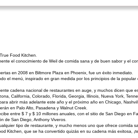
 True Food Kitchen.
mente el conocimiento de Weil de comida sana y de buen sabor y el co
uertas en 2008 en Biltmore Plaza en Phoenix, fue un éxito inmediato.
o el menú, inspirado en gran medida por los principios de la popular di
iente cadena nacional de restaurantes en auge, y muchos dicen que es
na, California, Colorado, Florida, Georgia, Illinois, Nueva York, Tenne
ra abrir más adelante este año y el próximo año en Chicago, Nashvill
cerán en Palo Alto, Pasadena y Walnut Creek.
ibe entre $ 7 y $ 10 millones anuales, con el sitio de San Diego en Fa
ión de San Diego, Anthony Viveros.
ualquier tipo de restaurante, y mucho menos uno que ofrece comida sa
ood Kitchen, que se ha convertido quizás en su cadena más exitosa, ¡t