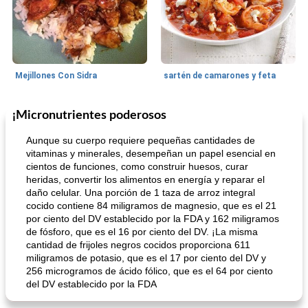
Mejillones Con Sidra
sartén de camarones y feta
¡Micronutrientes poderosos
Sopas, Guisos Y Chili
80
min
Bollos
25
min
Aunque su cuerpo requiere pequeñas cantidades de
vitaminas y minerales, desempeñan un papel esencial en
cientos de funciones, como construir huesos, curar
heridas, convertir los alimentos en energía y reparar el
daño celular. Una porción de 1 taza de arroz integral
cocido contiene 84 miligramos de magnesio, que es el 21
por ciento del DV establecido por la FDA y 162 miligramos
de fósforo, que es el 16 por ciento del DV. ¡La misma
cantidad de frijoles negros cocidos proporciona 611
sopa de lentejas negras del chef john
Bollos de frutas secas bajas en grasa
miligramos de potasio, que es el 17 por ciento del DV y
256 microgramos de ácido fólico, que es el 64 por ciento
del DV establecido por la FDA