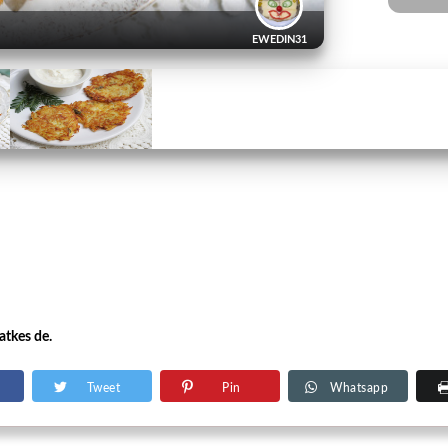
EWEDIN31
atkes de.
Tweet
Pin
Whatsapp