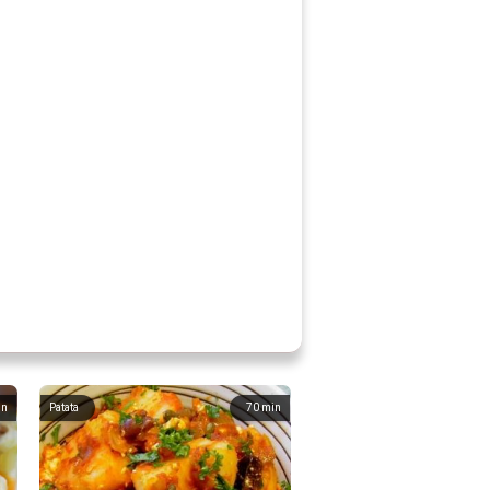
in
Patata
70
min