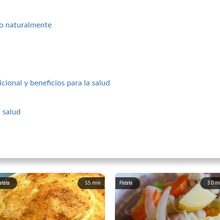
co naturalmente
cional y beneficios para la salud
 salud
atata
55
min
Patata
30
m