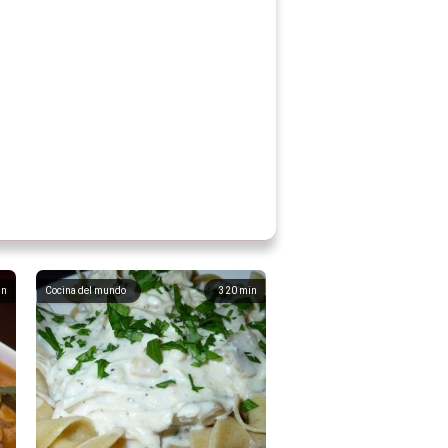
in
Cocina del mundo
320
min