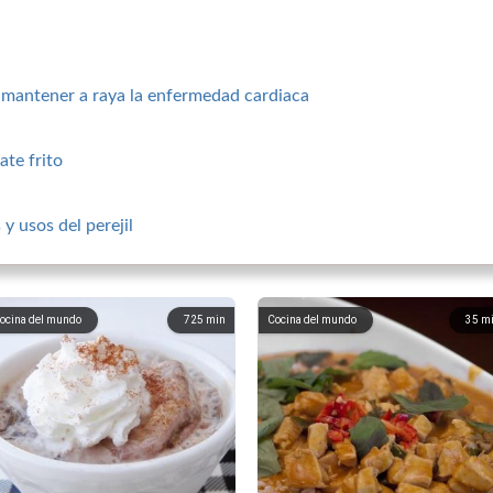
a mantener a raya la enfermedad cardiaca
ate frito
y usos del perejil
ocina del mundo
725
min
Cocina del mundo
35
m