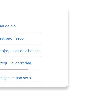
sal de ajo
estragón seco
hojas secas de albahaca
equilla, derretida
e
migas de pan seco.