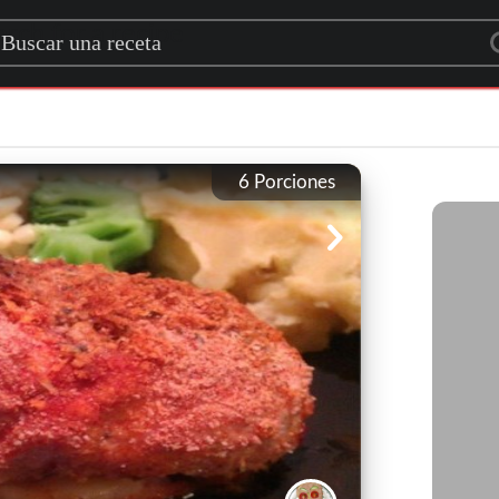
rch for a recipe
6
Porciones