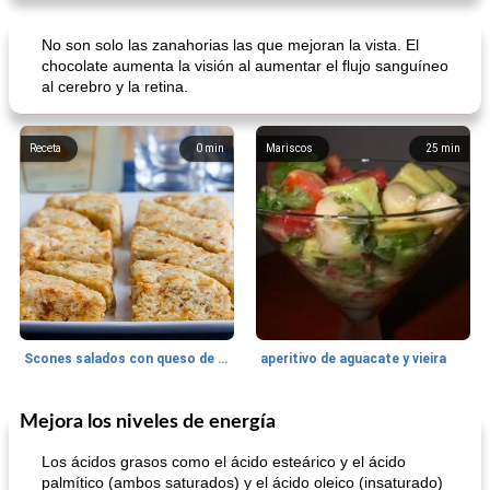
Nummy Easy Key Lime Pie
masa de pasta de sémola
No son solo las zanahorias las que mejoran la vista. El
chocolate aumenta la visión al aumentar el flujo sanguíneo
al cerebro y la retina.
Receta
0
min
Mariscos
25
min
Scones salados con queso de cabra y tomates secados al sol
aperitivo de aguacate y vieira
Mejora los niveles de energía
Postre
20
min
Baja en proteínas
15
min
Los ácidos grasos como el ácido esteárico y el ácido
palmítico (ambos saturados) y el ácido oleico (insaturado)