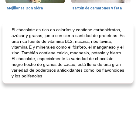
Mejillones Con Sidra
sartén de camarones y feta
Sopas, Guisos Y Chili
80
min
Bollos
25
min
El chocolate es rico en calorías y contiene carbohidratos,
azúcar y grasas, junto con cierta cantidad de proteínas. Es
una rica fuente de vitamina B12, niacina, riboflavina,
vitamina E y minerales como el fósforo, el manganeso y el
zinc. También contiene calcio, magnesio, potasio y hierro.
El chocolate, especialmente la variedad de chocolate
negro hecho de granos de cacao, está lleno de una gran
variedad de poderosos antioxidantes como los flavonoides
y los polifenoles
sopa de lentejas negras del chef john
Bollos de frutas secas bajas en grasa