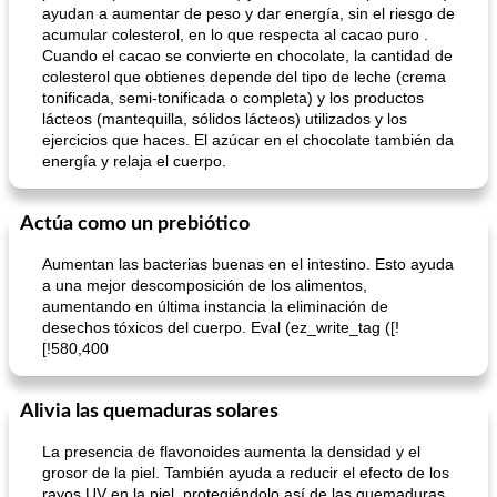
ayudan a aumentar de peso y dar energía, sin el riesgo de
acumular colesterol, en lo que respecta al cacao puro .
Cuando el cacao se convierte en chocolate, la cantidad de
colesterol que obtienes depende del tipo de leche (crema
tonificada, semi-tonificada o completa) y los productos
lácteos (mantequilla, sólidos lácteos) utilizados y los
ejercicios que haces. El azúcar en el chocolate también da
Galletas de avena de plátano (con una variación de 'mezcla de camino')
Ensalada de zanahoria hawaiana
energía y relaja el cuerpo.
Actúa como un prebiótico
Aumentan las bacterias buenas en el intestino. Esto ayuda
a una mejor descomposición de los alimentos,
aumentando en última instancia la eliminación de
desechos tóxicos del cuerpo. Eval (ez_write_tag ([!
[!580,400
Alivia las quemaduras solares
La presencia de flavonoides aumenta la densidad y el
grosor de la piel. También ayuda a reducir el efecto de los
rayos UV en la piel, protegiéndolo así de las quemaduras