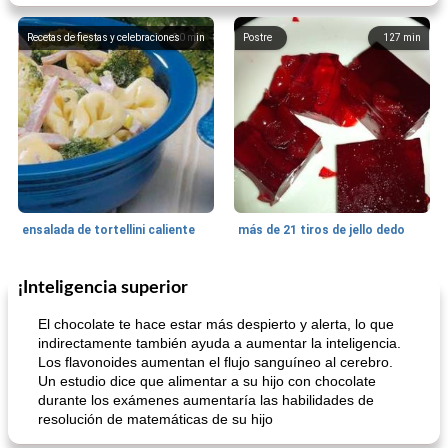
Recetas de fiestas y celebraciones
30
min
Postre
127
min
ensalada de tortellini caliente
más de 21 tiros de jello dedo
¡Inteligencia superior
Tarta
25
min
Pasta, Arroz Y Granos
25
min
El chocolate te hace estar más despierto y alerta, lo que
indirectamente también ayuda a aumentar la inteligencia.
Los flavonoides aumentan el flujo sanguíneo al cerebro.
Un estudio dice que alimentar a su hijo con chocolate
durante los exámenes aumentaría las habilidades de
resolución de matemáticas de su hijo