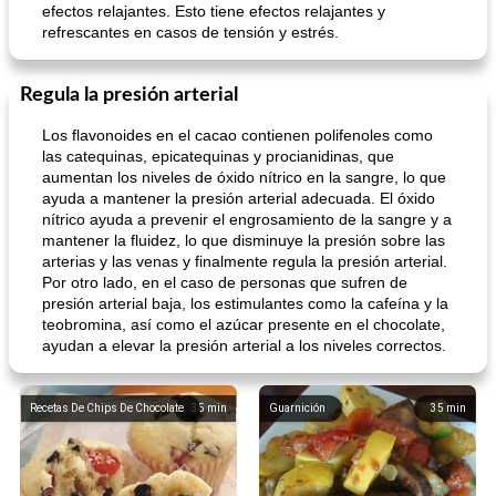
efectos relajantes. Esto tiene efectos relajantes y
refrescantes en casos de tensión y estrés.
Regula la presión arterial
Batido de leche de caramelo de mantequilla (alcohólico)
Tarta de mantequilla de naranja pasada de moda
Los flavonoides en el cacao contienen polifenoles como
las catequinas, epicatequinas y procianidinas, que
aumentan los niveles de óxido nítrico en la sangre, lo que
ayuda a mantener la presión arterial adecuada. El óxido
nítrico ayuda a prevenir el engrosamiento de la sangre y a
mantener la fluidez, lo que disminuye la presión sobre las
arterias y las venas y finalmente regula la presión arterial.
Por otro lado, en el caso de personas que sufren de
presión arterial baja, los estimulantes como la cafeína y la
teobromina, así como el azúcar presente en el chocolate,
ayudan a elevar la presión arterial a los niveles correctos.
Recetas De Chips De Chocolate
35
min
Guarnición
35
min