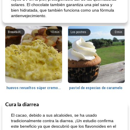
solares. El chocolate también garantiza una piel sana y
bien hidratada, que también funciona como una fórmula
antienvejecimiento.
Breakfast
10
min
Los postres
0
min
huevos revueltos súper cremosos
pastel de especias de caramelo
Cura la diarrea
Pechuga de pollo
45
min
<15 minutos
11
min
El cacao, debido a sus alcaloides, se ha usado
tradicionalmente contra la diarrea. ¡Un estudio confirma
este beneficio ya que descubrió que los flavonoides en el