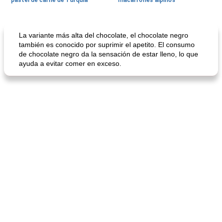
pastel de carne de Turquía
macarrones alpinos
Cocina del mundo
215
min
Arroz blanco
75
min
La variante más alta del chocolate, el chocolate negro
también es conocido por suprimir el apetito. El consumo
de chocolate negro da la sensación de estar lleno, lo que
ayuda a evitar comer en exceso.
mochi fácil
Salsa de salchicha picante