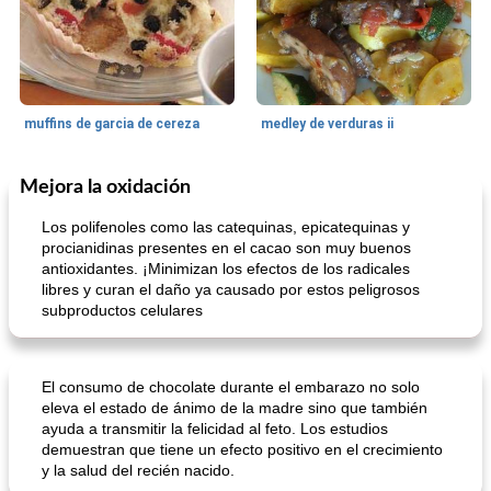
muffins de garcia de cereza
medley de verduras ii
Mejora la oxidación
Galleta De Bar
58
min
50
min
Los polifenoles como las catequinas, epicatequinas y
procianidinas presentes en el cacao son muy buenos
antioxidantes. ¡Minimizan los efectos de los radicales
libres y curan el daño ya causado por estos peligrosos
subproductos celulares
El consumo de chocolate durante el embarazo no solo
barras de manzana con canela y corteza de mijo
Tarta De Limón Rellena De Bayas
eleva el estado de ánimo de la madre sino que también
ayuda a transmitir la felicidad al feto. Los estudios
demuestran que tiene un efecto positivo en el crecimiento
y la salud del recién nacido.