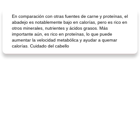
Cocina del mundo
215
min
Arroz blanco
75
min
En comparación con otras fuentes de carne y proteínas, el
abadejo es notablemente bajo en calorías, pero es rico en
otros minerales, nutrientes y ácidos grasos. Más
importante aún, es rico en proteínas, lo que puede
aumentar la velocidad metabólica y ayudar a quemar
calorías. Cuidado del cabello
mochi fácil
Salsa de salchicha picante