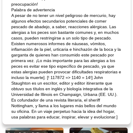
preocupación!
Palabra de advertencia
A pesar de no tener un nivel peligroso de mercurio, hay
algunos efectos secundarios potenciales de comer
pescado de abadejo, a saber, reacciones alérgicas. Las
alergias a los peces son bastante comunes y, en muchos
casos, pueden restringirse a un solo tipo de pescado.
Existen numerosos informes de náuseas, vómitos,
inflamación de la piel, urticaria e hinchazón de la boca y la
garganta de quienes han consumido este pescado por
primera vez. ¡Lo más importante para las alergias a los
peces es evitar ese tipo específico de pescado, ya que
estas alergias pueden provocar dificultades respiratorias e
incluso la muerte]. [! 117872 => 1140 = 14!] John
Staughton es un escritor, editor y editor itinerante que
obtuvo sus títulos en inglés y biología integrativa de la
Universidad de Illinois en Champaign, Urbana (EE. UU.).
Es cofundador de una revista literaria, el sheriff
Nottingham, y llama a los lugares más bellos del mundo
su oficina. En un viaje perpetuo hacia la idea del hogar,
usa palabras para educar, inspirar, elevar y evolucionar.]