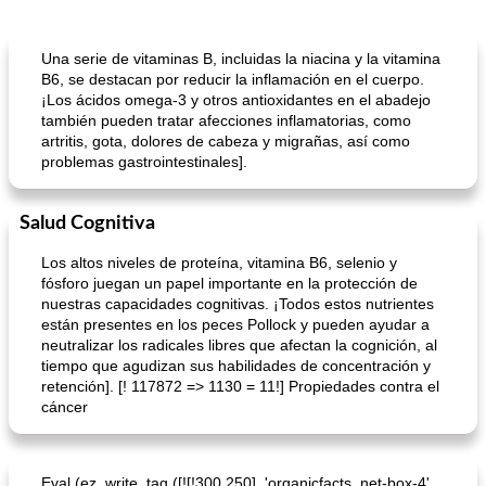
Bebidas
3
min
Pastelitos
40
min
Una serie de vitaminas B, incluidas la niacina y la vitamina
B6, se destacan por reducir la inflamación en el cuerpo.
¡Los ácidos omega-3 y otros antioxidantes en el abadejo
también pueden tratar afecciones inflamatorias, como
artritis, gota, dolores de cabeza y migrañas, así como
problemas gastrointestinales].
Salud Cognitiva
Batido de leche de caramelo de mantequilla (alcohólico)
Tarta de mantequilla de naranja pasada de moda
Los altos niveles de proteína, vitamina B6, selenio y
fósforo juegan un papel importante en la protección de
nuestras capacidades cognitivas. ¡Todos estos nutrientes
están presentes en los peces Pollock y pueden ayudar a
neutralizar los radicales libres que afectan la cognición, al
tiempo que agudizan sus habilidades de concentración y
retención]. [! 117872 => 1130 = 11!] Propiedades contra el
cáncer
Eval (ez_write_tag ([![!300,250], 'organicfacts_net-box-4',