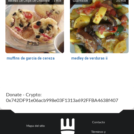
Recetas De Chips De Chocolate
35
min
Guarnición
35
min
muffins de garcia de cereza
medley de verduras ii
Galleta De Bar
58
min
50
min
Donate - Crypto:
0x742DF91e06acb998e03F1313a692FFBA4638f407
Contacto
Mapa del sitio
Términos y
barras de manzana con canela y corteza de mijo
Tarta De Limón Rellena De Bayas