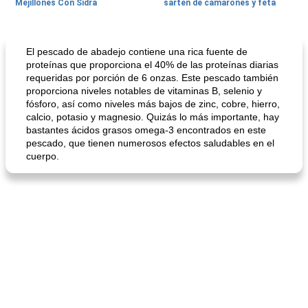
Mejillones Con Sidra
sartén de camarones y feta
Sopas, Guisos Y Chili
80
min
Bollos
25
min
El pescado de abadejo contiene una rica fuente de
proteínas que proporciona el 40% de las proteínas diarias
requeridas por porción de 6 onzas. Este pescado también
proporciona niveles notables de vitaminas B, selenio y
fósforo, así como niveles más bajos de zinc, cobre, hierro,
calcio, potasio y magnesio. Quizás lo más importante, hay
bastantes ácidos grasos omega-3 encontrados en este
pescado, que tienen numerosos efectos saludables en el
cuerpo.
sopa de lentejas negras del chef john
Bollos de frutas secas bajas en grasa