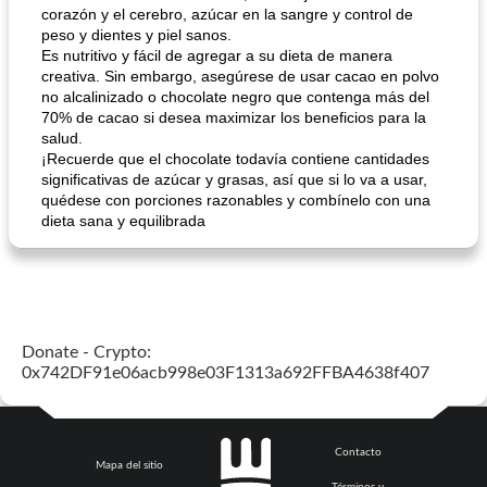
corazón y el cerebro, azúcar en la sangre y control de
peso y dientes y piel sanos.
Es nutritivo y fácil de agregar a su dieta de manera
creativa. Sin embargo, asegúrese de usar cacao en polvo
barras de manzana con canela y corteza de mijo
Tarta De Limón Rellena De Bayas
no alcalinizado o chocolate negro que contenga más del
70% de cacao si desea maximizar los beneficios para la
salud.
¡Recuerde que el chocolate todavía contiene cantidades
significativas de azúcar y grasas, así que si lo va a usar,
quédese con porciones razonables y combínelo con una
dieta sana y equilibrada
Donate - Crypto:
0x742DF91e06acb998e03F1313a692FFBA4638f407
Contacto
Mapa del sitio