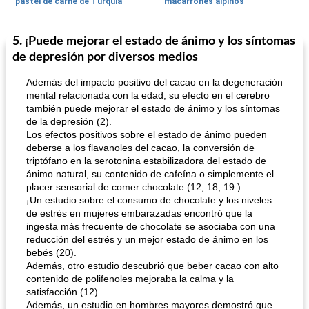
pastel de carne de Turquía
macarrones alpinos
5. ¡Puede mejorar el estado de ánimo y los síntomas
Cocina del mundo
215
min
Arroz blanco
75
min
de depresión por diversos medios
Además del impacto positivo del cacao en la degeneración
mental relacionada con la edad, su efecto en el cerebro
también puede mejorar el estado de ánimo y los síntomas
de la depresión (2).
Los efectos positivos sobre el estado de ánimo pueden
deberse a los flavanoles del cacao, la conversión de
triptófano en la serotonina estabilizadora del estado de
mochi fácil
ánimo natural, su contenido de cafeína o simplemente el
Salsa de salchicha picante
placer sensorial de comer chocolate (12, 18, 19 ).
¡Un estudio sobre el consumo de chocolate y los niveles
de estrés en mujeres embarazadas encontró que la
ingesta más frecuente de chocolate se asociaba con una
reducción del estrés y un mejor estado de ánimo en los
bebés (20).
Además, otro estudio descubrió que beber cacao con alto
contenido de polifenoles mejoraba la calma y la
satisfacción (12).
Además, un estudio en hombres mayores demostró que