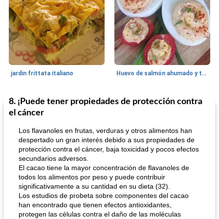
jardin frittata italiano
Huevo de salmón ahumado y tomates rellenos.
8. ¡Puede tener propiedades de protección contra
Bebidas
3
min
Pastelitos
40
min
el cáncer
Los flavanoles en frutas, verduras y otros alimentos han
despertado un gran interés debido a sus propiedades de
protección contra el cáncer, baja toxicidad y pocos efectos
secundarios adversos.
El cacao tiene la mayor concentración de flavanoles de
todos los alimentos por peso y puede contribuir
significativamente a su cantidad en su dieta (32).
Los estudios de probeta sobre componentes del cacao
Batido de leche de caramelo de mantequilla (alcohólico)
Tarta de mantequilla de naranja pasada de moda
han encontrado que tienen efectos antioxidantes,
protegen las células contra el daño de las moléculas