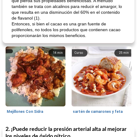
que pierda sus propiedades beneficiosas. A menudo
también se trata con alcalinos para reducir el amargor, lo
que resulta en una disminución del 60% en el contenido
de flavanol (1).
Entonces, si bien el cacao es una gran fuente de
polifenoles, no todos los productos que contienen cacao
proporcionarán los mismos beneficios.
14
min
Curso
25
min
Mejillones Con Sidra
sartén de camarones y feta
2. ¡Puede reducir la presión arterial alta al mejorar
Sopas, Guisos Y Chili
80
min
Bollos
25
min
los niveles de óxido nítrico