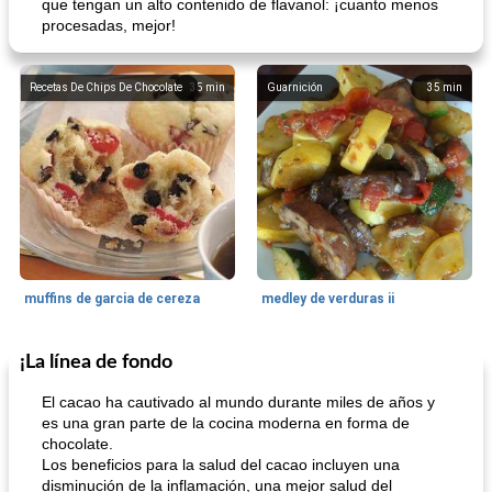
que tengan un alto contenido de flavanol: ¡cuanto menos
procesadas, mejor!
Recetas De Chips De Chocolate
35
min
Guarnición
35
min
muffins de garcia de cereza
medley de verduras ii
¡La línea de fondo
Galleta De Bar
58
min
50
min
El cacao ha cautivado al mundo durante miles de años y
es una gran parte de la cocina moderna en forma de
chocolate.
Los beneficios para la salud del cacao incluyen una
disminución de la inflamación, una mejor salud del