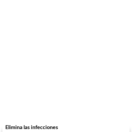
mochi fácil
Salsa de salchicha picante
Elimina las infecciones