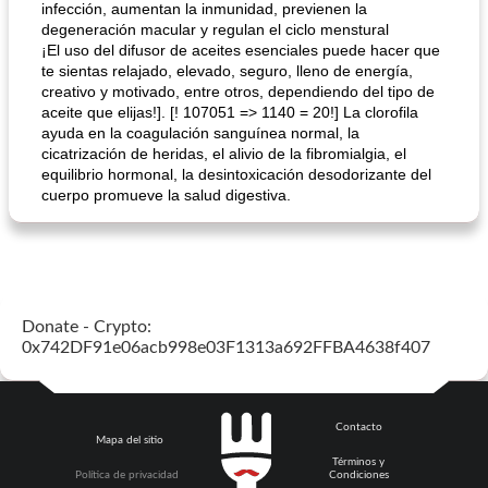
infección, aumentan la inmunidad, previenen la
degeneración macular y regulan el ciclo menstural
¡El uso del difusor de aceites esenciales puede hacer que
te sientas relajado, elevado, seguro, lleno de energía,
creativo y motivado, entre otros, dependiendo del tipo de
aceite que elijas!]. [! 107051 => 1140 = 20!] La clorofila
ayuda en la coagulación sanguínea normal, la
cicatrización de heridas, el alivio de la fibromialgia, el
equilibrio hormonal, la desintoxicación desodorizante del
cuerpo promueve la salud digestiva.
Donate - Crypto:
0x742DF91e06acb998e03F1313a692FFBA4638f407
Contacto
Mapa del sitio
Términos y
Política de privacidad
Condiciones