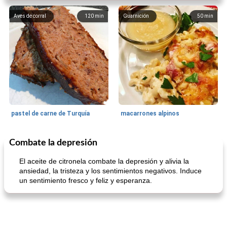
Aves de corral
120
min
Guarnición
50
min
pastel de carne de Turquía
macarrones alpinos
Combate la depresión
Cocina del mundo
215
min
Arroz blanco
75
min
El aceite de citronela combate la depresión y alivia la
ansiedad, la tristeza y los sentimientos negativos. Induce
un sentimiento fresco y feliz y esperanza.