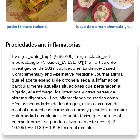
jardin frittata italiano
Huevo de salmón ahumado y tomates rellenos.
Propiedades antiinflamatorias
Bebidas
3
min
Pastelitos
40
min
Eval (ez_write_tag ([![!580,400], 'organicfacts_net-
medrectangle-4', 'ezslot_1', 131, '0'])); un artículo de
investigación de 2017 publicado en Evidence-Based
Complementary and Alternative Medicine Journal afirma
que el aceite esencial de citronela seda la inflamación,
particularmente aquellas situaciones que pertenecen al
hígado, el estómago, los intestinos y otras partes del
sistema digestivo. ¡Las inflamaciones causadas como
efectos secundarios de las drogas, el uso excesivo de
Batido de leche de caramelo de mantequilla (alcohólico)
Tarta de mantequilla de naranja pasada de moda
alcohol o narcóticos, alimentos duros y picantes, cualquier
enfermedad o cualquier elemento tóxico que ingrese al
cuerpo también se pueden aliviar con este aceite]. [!
107051 => 1130 = 10!] Elimina el mal olor