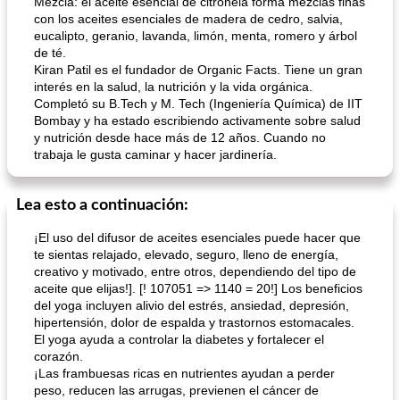
Mezcla: el aceite esencial de citronela forma mezclas finas
con los aceites esenciales de madera de cedro, salvia,
eucalipto, geranio, lavanda, limón, menta, romero y árbol
de té.
Kiran Patil es el fundador de Organic Facts. Tiene un gran
interés en la salud, la nutrición y la vida orgánica.
Completó su B.Tech y M. Tech (Ingeniería Química) de IIT
Bombay y ha estado escribiendo activamente sobre salud
y nutrición desde hace más de 12 años. Cuando no
trabaja le gusta caminar y hacer jardinería.
Lea esto a continuación:
¡El uso del difusor de aceites esenciales puede hacer que
te sientas relajado, elevado, seguro, lleno de energía,
creativo y motivado, entre otros, dependiendo del tipo de
aceite que elijas!]. [! 107051 => 1140 = 20!] Los beneficios
del yoga incluyen alivio del estrés, ansiedad, depresión,
hipertensión, dolor de espalda y trastornos estomacales.
El yoga ayuda a controlar la diabetes y fortalecer el
corazón.
¡Las frambuesas ricas en nutrientes ayudan a perder
peso, reducen las arrugas, previenen el cáncer de