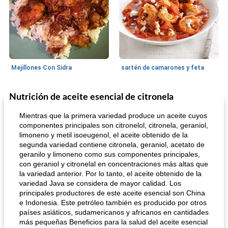
Mejillones Con Sidra
sartén de camarones y feta
Nutrición de aceite esencial de citronela
Sopas, Guisos Y Chili
80
min
Bollos
25
min
Mientras que la primera variedad produce un aceite cuyos
componentes principales son citronelol, citronela, geraniol,
limoneno y metil isoeugenol, el aceite obtenido de la
segunda variedad contiene citronela, geraniol, acetato de
geranilo y limoneno como sus componentes principales,
con geraniol y citronelal en concentraciones más altas que
la variedad anterior. Por lo tanto, el aceite obtenido de la
variedad Java se considera de mayor calidad. Los
principales productores de este aceite esencial son China
sopa de lentejas negras del chef john
Bollos de frutas secas bajas en grasa
e Indonesia. Este petróleo también es producido por otros
países asiáticos, sudamericanos y africanos en cantidades
más pequeñas Beneficios para la salud del aceite esencial