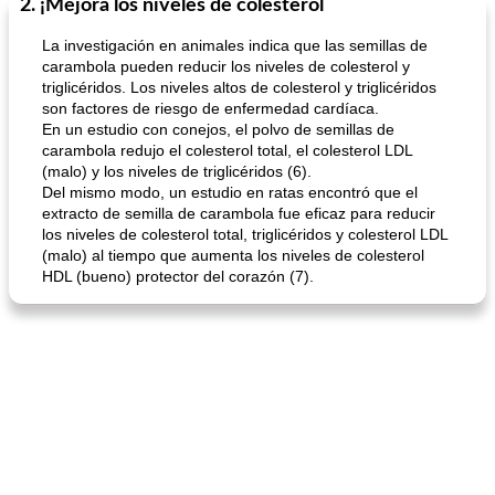
2. ¡Mejora los niveles de colesterol
Sopas, Guisos Y Chili
80
min
Bollos
25
min
La investigación en animales indica que las semillas de
carambola pueden reducir los niveles de colesterol y
triglicéridos. Los niveles altos de colesterol y triglicéridos
son factores de riesgo de enfermedad cardíaca.
En un estudio con conejos, el polvo de semillas de
carambola redujo el colesterol total, el colesterol LDL
(malo) y los niveles de triglicéridos (6).
Del mismo modo, un estudio en ratas encontró que el
extracto de semilla de carambola fue eficaz para reducir
sopa de lentejas negras del chef john
Bollos de frutas secas bajas en grasa
los niveles de colesterol total, triglicéridos y colesterol LDL
(malo) al tiempo que aumenta los niveles de colesterol
HDL (bueno) protector del corazón (7).