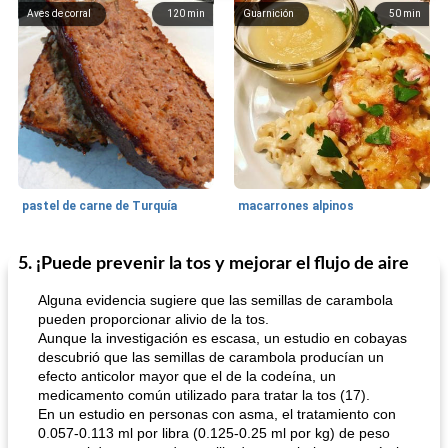
Aves de corral
120
min
Guarnición
50
min
pastel de carne de Turquía
macarrones alpinos
5. ¡Puede prevenir la tos y mejorar el flujo de aire
Cocina del mundo
215
min
Arroz blanco
75
min
Alguna evidencia sugiere que las semillas de carambola
pueden proporcionar alivio de la tos.
Aunque la investigación es escasa, un estudio en cobayas
descubrió que las semillas de carambola producían un
efecto anticolor mayor que el de la codeína, un
medicamento común utilizado para tratar la tos (17).
En un estudio en personas con asma, el tratamiento con
0.057-0.113 ml por libra (0.125-0.25 ml por kg) de peso