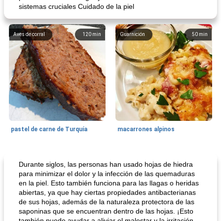
sistemas cruciales Cuidado de la piel
Aves de corral
120
min
Guarnición
50
min
pastel de carne de Turquía
macarrones alpinos
Cocina del mundo
215
min
Arroz blanco
75
min
Durante siglos, las personas han usado hojas de hiedra
para minimizar el dolor y la infección de las quemaduras
en la piel. Esto también funciona para las llagas o heridas
abiertas, ya que hay ciertas propiedades antibacterianas
de sus hojas, además de la naturaleza protectora de las
saponinas que se encuentran dentro de las hojas. ¡Esto
también puede ayudar a aliviar el malestar y la irritación