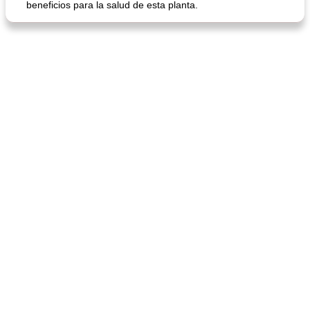
beneficios para la salud de esta planta.
sopa de lentejas negras del chef john
Bollos de frutas secas bajas en grasa