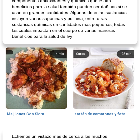
componentes antioxidantes y químicos que le dan
beneficios para la salud también pueden ser dañinos si se
usan en grandes cantidades. Algunas de estas sustancias
incluyen varias saponinas y polinina, entre otras
sustancias químicas en cantidades más pequeñas, todas
las cuales impactan en el cuerpo de varias maneras
Beneficios para la salud de Ivy
14
min
Curso
25
min
Mejillones Con Sidra
sartén de camarones y feta
Sopas, Guisos Y Chili
80
min
Bollos
25
min
Echemos un vistazo más de cerca a los muchos