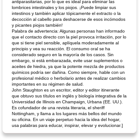
antiparasitarias, por lo que es ideal para eliminar las
lombrices intestinales y los piojos. ¡Puede limpiar sus
intestinos y también aplicar tópicamente el extracto o la
decocción al cabello para deshacerse de esos incómodos
y picantes piojos también!
Palabra de advertencia: Algunas personas han informado
que el contacto directo con la piel provoca irritación, por lo
Batido de leche de caramelo de mantequilla (alcohólico)
Tarta de mantequilla de naranja pasada de moda
que si tiene piel sensible, aplíquela moderadamente al
principio y vea su reacción. El consumo oral se ha
considerado seguro en la mayoría de los casos. Sin
embargo, si está embarazada, evite usar suplementos o
aceites de hiedra, ya que la potente mezcla de productos
químicos podría ser dañina. Como siempre, hable con un
profesional médico o herbolario antes de realizar cambios
importantes en su régimen de salud.
John Staughton es un escritor, editor y editor itinerante
que obtuvo sus títulos en inglés y biología integrativa de la
Universidad de Illinois en Champaign, Urbana (EE. UU.).
Es cofundador de una revista literaria, el sheriff
Nottingham, y llama a los lugares más bellos del mundo
su oficina. En un viaje perpetuo hacia la idea del hogar,
usa palabras para educar, inspirar, elevar y evolucionar.]