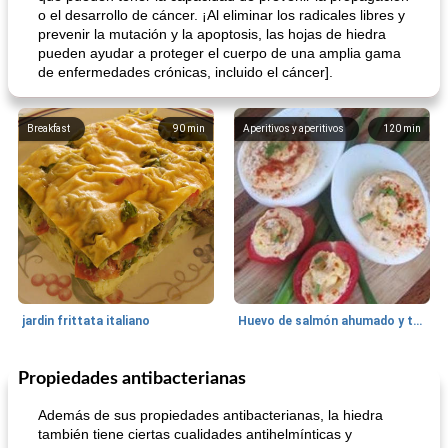
o el desarrollo de cáncer. ¡Al eliminar los radicales libres y
prevenir la mutación y la apoptosis, las hojas de hiedra
pueden ayudar a proteger el cuerpo de una amplia gama
de enfermedades crónicas, incluido el cáncer].
Breakfast
90
min
Aperitivos y aperitivos
120
min
jardin frittata italiano
Huevo de salmón ahumado y tomates rellenos.
Propiedades antibacterianas
Bebidas
3
min
Pastelitos
40
min
Además de sus propiedades antibacterianas, la hiedra
también tiene ciertas cualidades antihelmínticas y