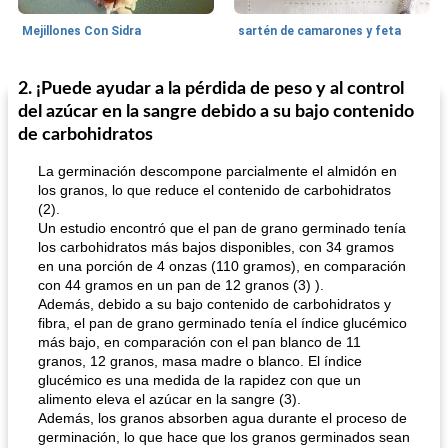
Mejillones Con Sidra
sartén de camarones y feta
2. ¡Puede ayudar a la pérdida de peso y al control
Sopas, Guisos Y Chili
80
min
Bollos
25
min
del azúcar en la sangre debido a su bajo contenido
de carbohidratos
La germinación descompone parcialmente el almidón en
los granos, lo que reduce el contenido de carbohidratos
(2).
Un estudio encontró que el pan de grano germinado tenía
los carbohidratos más bajos disponibles, con 34 gramos
en una porción de 4 onzas (110 gramos), en comparación
sopa de lentejas negras del chef john
Bollos de frutas secas bajas en grasa
con 44 gramos en un pan de 12 granos (3) ).
Además, debido a su bajo contenido de carbohidratos y
fibra, el pan de grano germinado tenía el índice glucémico
más bajo, en comparación con el pan blanco de 11
granos, 12 granos, masa madre o blanco. El índice
glucémico es una medida de la rapidez con que un
alimento eleva el azúcar en la sangre (3).
Además, los granos absorben agua durante el proceso de
germinación, lo que hace que los granos germinados sean