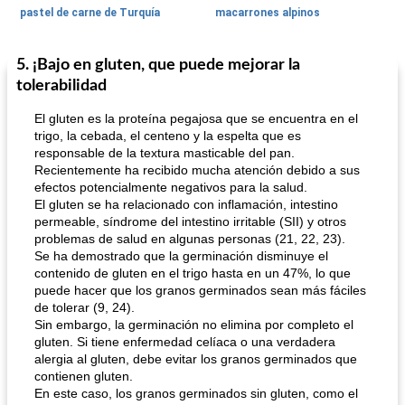
pastel de carne de Turquía
macarrones alpinos
5. ¡Bajo en gluten, que puede mejorar la
Cocina del mundo
215
min
Arroz blanco
75
min
tolerabilidad
El gluten es la proteína pegajosa que se encuentra en el
trigo, la cebada, el centeno y la espelta que es
responsable de la textura masticable del pan.
Recientemente ha recibido mucha atención debido a sus
efectos potencialmente negativos para la salud.
El gluten se ha relacionado con inflamación, intestino
permeable, síndrome del intestino irritable (SII) y otros
mochi fácil
problemas de salud en algunas personas (21, 22, 23).
Salsa de salchicha picante
Se ha demostrado que la germinación disminuye el
contenido de gluten en el trigo hasta en un 47%, lo que
puede hacer que los granos germinados sean más fáciles
de tolerar (9, 24).
Sin embargo, la germinación no elimina por completo el
gluten. Si tiene enfermedad celíaca o una verdadera
alergia al gluten, debe evitar los granos germinados que
contienen gluten.
En este caso, los granos germinados sin gluten, como el