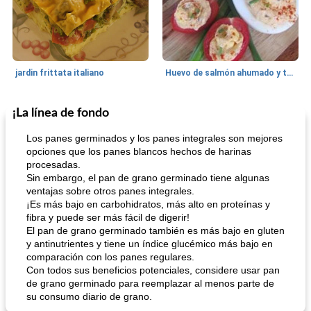
jardin frittata italiano
Huevo de salmón ahumado y tomates rellenos.
¡La línea de fondo
Bebidas
3
min
Pastelitos
40
min
Los panes germinados y los panes integrales son mejores
opciones que los panes blancos hechos de harinas
procesadas.
Sin embargo, el pan de grano germinado tiene algunas
ventajas sobre otros panes integrales.
¡Es más bajo en carbohidratos, más alto en proteínas y
fibra y puede ser más fácil de digerir!
El pan de grano germinado también es más bajo en gluten
y antinutrientes y tiene un índice glucémico más bajo en
Batido de leche de caramelo de mantequilla (alcohólico)
Tarta de mantequilla de naranja pasada de moda
comparación con los panes regulares.
Con todos sus beneficios potenciales, considere usar pan
de grano germinado para reemplazar al menos parte de
su consumo diario de grano.