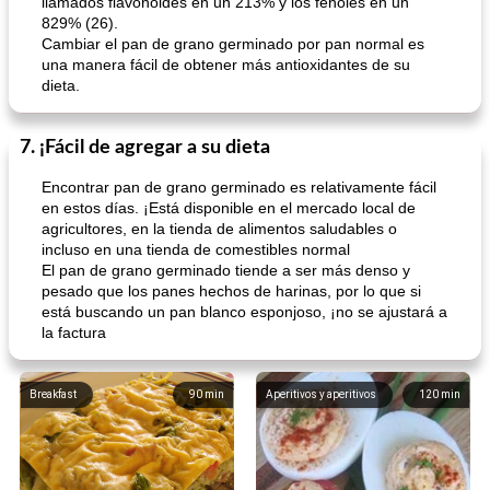
llamados flavonoides en un 213% y los fenoles en un
829% (26).
Cambiar el pan de grano germinado por pan normal es
una manera fácil de obtener más antioxidantes de su
dieta.
7. ¡Fácil de agregar a su dieta
Encontrar pan de grano germinado es relativamente fácil
en estos días. ¡Está disponible en el mercado local de
agricultores, en la tienda de alimentos saludables o
incluso en una tienda de comestibles normal
El pan de grano germinado tiende a ser más denso y
pesado que los panes hechos de harinas, por lo que si
está buscando un pan blanco esponjoso, ¡no se ajustará a
la factura
Breakfast
90
min
Aperitivos y aperitivos
120
min