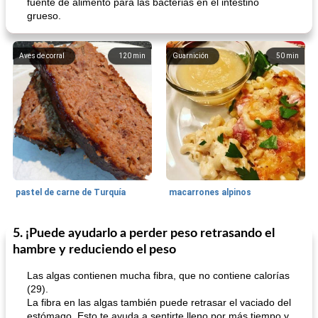
fuente de alimento para las bacterias en el intestino
grueso.
Aves de corral
120
min
Guarnición
50
min
pastel de carne de Turquía
macarrones alpinos
5. ¡Puede ayudarlo a perder peso retrasando el
Cocina del mundo
215
min
Arroz blanco
75
min
hambre y reduciendo el peso
Las algas contienen mucha fibra, que no contiene calorías
(29).
La fibra en las algas también puede retrasar el vaciado del
estómago. Esto te ayuda a sentirte lleno por más tiempo y