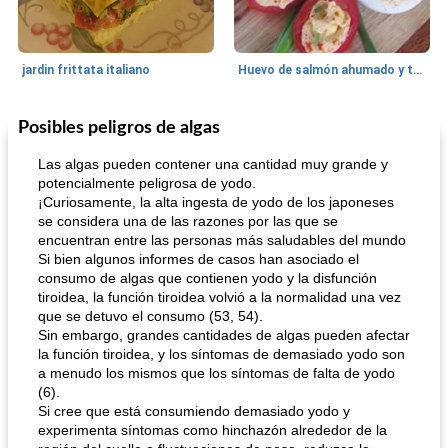
jardin frittata italiano
Huevo de salmón ahumado y tomates rellenos.
Posibles peligros de algas
Bebidas
3
min
Pastelitos
40
min
Las algas pueden contener una cantidad muy grande y
potencialmente peligrosa de yodo.
¡Curiosamente, la alta ingesta de yodo de los japoneses
se considera una de las razones por las que se
encuentran entre las personas más saludables del mundo
Si bien algunos informes de casos han asociado el
consumo de algas que contienen yodo y la disfunción
tiroidea, la función tiroidea volvió a la normalidad una vez
que se detuvo el consumo (53, 54).
Batido de leche de caramelo de mantequilla (alcohólico)
Tarta de mantequilla de naranja pasada de moda
Sin embargo, grandes cantidades de algas pueden afectar
la función tiroidea, y los síntomas de demasiado yodo son
a menudo los mismos que los síntomas de falta de yodo
(6).
Si cree que está consumiendo demasiado yodo y
experimenta síntomas como hinchazón alrededor de la