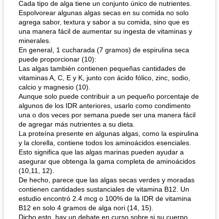
Cada tipo de alga tiene un conjunto único de nutrientes.
Espolvorear algunas algas secas en su comida no solo
agrega sabor, textura y sabor a su comida, sino que es
una manera fácil de aumentar su ingesta de vitaminas y
minerales.
En general, 1 cucharada (7 gramos) de espirulina seca
puede proporcionar (10):
Las algas también contienen pequeñas cantidades de
vitaminas A, C, E y K, junto con ácido fólico, zinc, sodio,
sopa de lentejas negras del chef john
Bollos de frutas secas bajas en grasa
calcio y magnesio (10).
Aunque solo puede contribuir a un pequeño porcentaje de
algunos de los IDR anteriores, usarlo como condimento
una o dos veces por semana puede ser una manera fácil
de agregar más nutrientes a su dieta.
La proteína presente en algunas algas, como la espirulina
y la clorella, contiene todos los aminoácidos esenciales.
Esto significa que las algas marinas pueden ayudar a
asegurar que obtenga la gama completa de aminoácidos
(10,11, 12).
De hecho, parece que las algas secas verdes y moradas
contienen cantidades sustanciales de vitamina B12. Un
estudio encontró 2.4 mcg o 100% de la IDR de vitamina
B12 en solo 4 gramos de alga nori (14, 15).
Dicho esto, hay un debate en curso sobre si su cuerpo