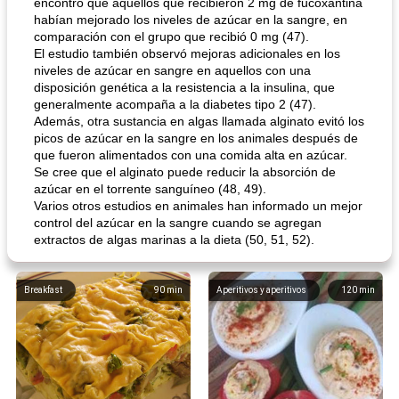
encontró que aquellos que recibieron 2 mg de fucoxantina
habían mejorado los niveles de azúcar en la sangre, en
comparación con el grupo que recibió 0 mg (47).
El estudio también observó mejoras adicionales en los
niveles de azúcar en sangre en aquellos con una
disposición genética a la resistencia a la insulina, que
generalmente acompaña a la diabetes tipo 2 (47).
Además, otra sustancia en algas llamada alginato evitó los
picos de azúcar en la sangre en los animales después de
que fueron alimentados con una comida alta en azúcar.
Se cree que el alginato puede reducir la absorción de
azúcar en el torrente sanguíneo (48, 49).
Varios otros estudios en animales han informado un mejor
control del azúcar en la sangre cuando se agregan
extractos de algas marinas a la dieta (50, 51, 52).
Breakfast
90
min
Aperitivos y aperitivos
120
min