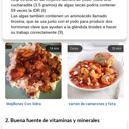
cucharadita (3.5 gramos) de algas secas podría contener
59 veces la IDR (8)
Las algas también contienen un aminoácido llamado
tirosina, que se usa junto con el yodo para producir dos
hormonas clave que ayudan a la glándula tiroides a hacer
su trabajo correctamente (9).
14
min
Curso
25
min
Mejillones Con Sidra
sartén de camarones y feta
2. Buena fuente de vitaminas y minerales
Sopas, Guisos Y Chili
80
min
Bollos
25
min