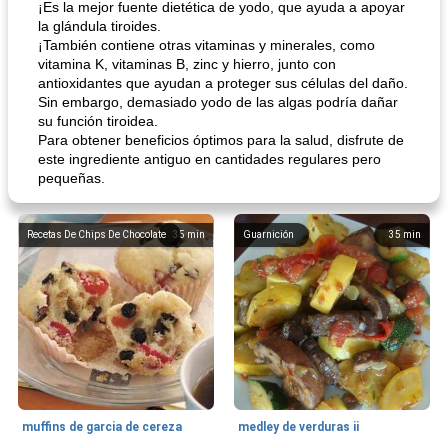
¡Es la mejor fuente dietética de yodo, que ayuda a apoyar
la glándula tiroides.
¡También contiene otras vitaminas y minerales, como
vitamina K, vitaminas B, zinc y hierro, junto con
antioxidantes que ayudan a proteger sus células del daño.
Sin embargo, demasiado yodo de las algas podría dañar
su función tiroidea.
Para obtener beneficios óptimos para la salud, disfrute de
este ingrediente antiguo en cantidades regulares pero
pequeñas.
Recetas De Chips De Chocolate
35
min
Guarnición
35
min
muffins de garcia de cereza
medley de verduras ii