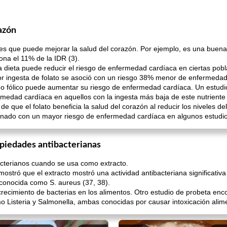
razón
ntes que puede mejorar la salud del corazón. Por ejemplo, es una buena 
ona el 11% de la IDR (3).
la dieta puede reducir el riesgo de enfermedad cardíaca en ciertas po
r ingesta de folato se asoció con un riesgo 38% menor de enfermedad
ácido fólico puede aumentar su riesgo de enfermedad cardíaca. Un estu
medad cardíaca en aquellos con la ingesta más baja de este nutriente 
de que el folato beneficia la salud del corazón al reducir los niveles d
ionado con un mayor riesgo de enfermedad cardíaca en algunos estudi
ropiedades antibacterianas
bacterianos cuando se usa como extracto.
ostró que el extracto mostró una actividad antibacteriana significativa
conocida como S. aureus (37, 38).
crecimiento de bacterias en los alimentos. Otro estudio de probeta enc
 Listeria y Salmonella, ambas conocidas por causar intoxicación alimen