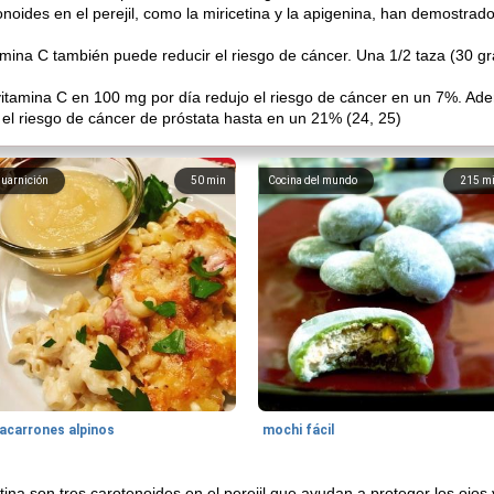
noides en el perejil, como la miricetina y la apigenina, han demostrad
mina C también puede reducir el riesgo de cáncer. Una 1/2 taza (30 gr
itamina C en 100 mg por día redujo el riesgo de cáncer en un 7%. Ade
 el riesgo de cáncer de próstata hasta en un 21% (24, 25)
uarnición
50
min
Cocina del mundo
215
m
acarrones alpinos
mochi fácil
ntina son tres carotenoides en el perejil que ayudan a proteger los ojo