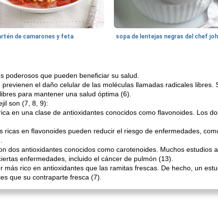
artén de camarones y feta
sopa de lentejas negras del chef jo
tes poderosos que pueden beneficiar su salud.
revienen el daño celular de las moléculas llamadas radicales libres. S
 libres para mantener una salud óptima (6).
il son (7, 8, 9):
rica en una clase de antioxidantes conocidos como flavonoides. Los dos
s ricas en flavonoides pueden reducir el riesgo de enfermedades, como
.
son dos antioxidantes conocidos como carotenoides. Muchos estudios 
iertas enfermedades, incluido el cáncer de pulmón (13).
r más rico en antioxidantes que las ramitas frescas. De hecho, un estu
es que su contraparte fresca (7).