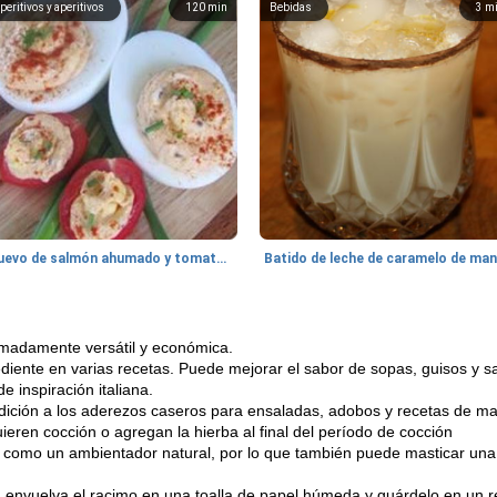
peritivos y aperitivos
120
min
Bebidas
3
m
Huevo de salmón ahumado y tomates rellenos.
remadamente versátil y económica.
diente en varias recetas. Puede mejorar el sabor de sopas, guisos y
 inspiración italiana.
 adición a los aderezos caseros para ensaladas, adobos y recetas de 
ieren cocción o agregan la hierba al final del período de cocción
 como un ambientador natural, por lo que también puede masticar una 
o, envuelva el racimo en una toalla de papel húmeda y guárdelo en un re