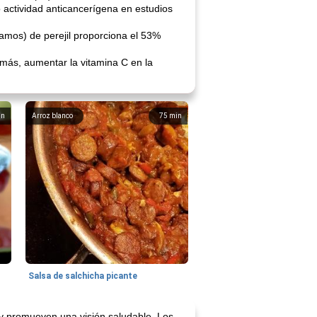
o actividad anticancerígena en estudios
amos) de perejil proporciona el 53%
más, aumentar la vitamina C en la
in
Arroz blanco
75
min
Salsa de salchicha picante
s y promueven una visión saludable. Los