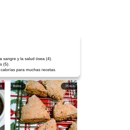
a sangre y la salud ósea (4).
s (5).
n calorías para muchas recetas.
in
Bollos
25
min