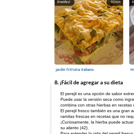
Breakfast
90
min
A
jardin frittata italiano
8. ¡Fácil de agregar a su dieta
El perejil es una opción de sabor ext
Puede usar la versión seca como ingre
combina con otras hierbas en recetas de
El perejil fresco también es una gran
ramitas frescas en recetas que no requ
¡Curiosamente, la hierba puede actuar
su aliento (42).
Para extender la vida del perejil fresc