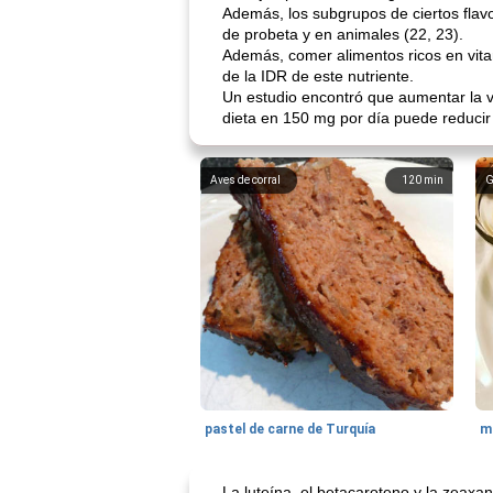
Además, los subgrupos de ciertos flavo
de probeta y en animales (22, 23).
Además, comer alimentos ricos en vita
de la IDR de este nutriente.
Un estudio encontró que aumentar la v
dieta en 150 mg por día puede reducir
Aves de corral
120
min
G
pastel de carne de Turquía
m
La luteína, el betacaroteno y la zeaxa