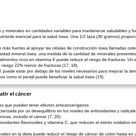
s y minerales en cantidades variables para mantenerse saludables y fu
n nutriente esencial para la salud ósea. Una 1/2 taza (30 gramos) prop
 más fuertes al apoyar las células de construcción ósea llamadas oste
sidad mineral ósea, una medida de la cantidad de minerales presentes
limentos ricos en vitamina K puede reducir el riesgo de fracturas. Un
n riesgo 22% menor de fracturas (17, 18).
 K puede estar por debajo de los niveles necesarios para mejorar la den
tos como el perejil puede beneficiar la salud ósea (19).
tir el cáncer
les que pueden tener efectos anticancerígenos.
cterizada por un desequilibrio en los niveles de antioxidantes y radicale
icas, incluido el cáncer (7, 20).
ntioxidantes flavonoides y vitamina C, que reducen el estrés oxidativo 
noides en la dieta puede reducir el riesgo de cáncer de colon hasta en