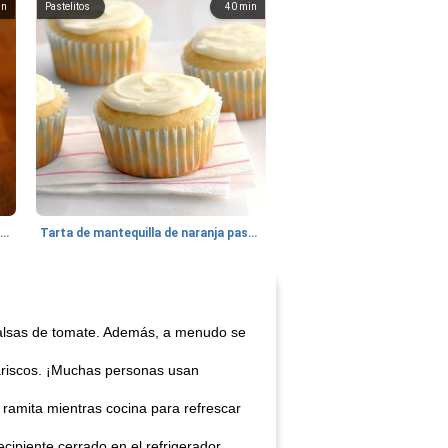
in
Pastelitos
40
min
Batido de leche de caramelo de mantequilla (alcohólico)
Tarta de mantequilla de naranja pasada de moda
 salsas de tomate. Además, a menudo se
mariscos. ¡Muchas personas usan
ramita mientras cocina para refrescar
cipiente cerrado en el refrigerador.