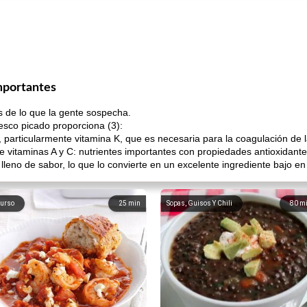
mportantes
s de lo que la gente sospecha.
resco picado proporciona (3):
 particularmente vitamina K, que es necesaria para la coagulación de l
de vitaminas A y C: nutrientes importantes con propiedades antioxidante
leno de sabor, lo que lo convierte en un excelente ingrediente bajo e
urso
25
min
Sopas, Guisos Y Chili
80
m