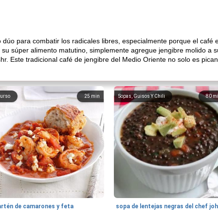
o dúo para combatir los radicales libres, especialmente porque el café
 su súper alimento matutino, simplemente agregue jengibre molido a su
hr. Este tradicional café de jengibre del Medio Oriente no solo es pica
urso
25
min
Sopas, Guisos Y Chili
80
m
artén de camarones y feta
sopa de lentejas negras del chef jo