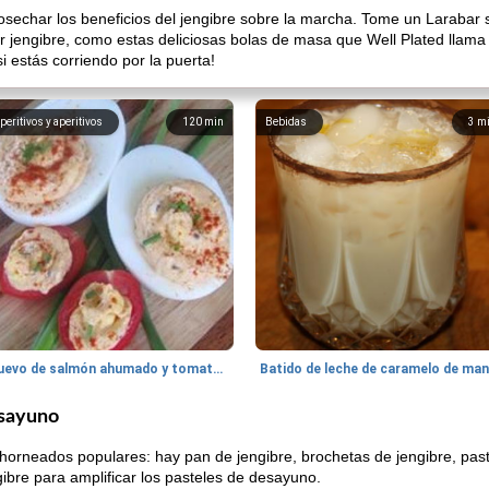
echar los beneficios del jengibre sobre la marcha. Tome un Larabar s
 jengibre, como estas deliciosas bolas de masa que Well Plated llama 
 estás corriendo por la puerta!
peritivos y aperitivos
120
min
Bebidas
3
m
Huevo de salmón ahumado y tomates rellenos.
esayuno
 horneados populares: hay pan de jengibre, brochetas de jengibre, past
ibre para amplificar los pasteles de desayuno.