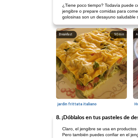
¿Tiene poco tiempo? Todavía puede cos
jengibre o prepare comidas para comer
golosinas son un desayuno saludable si
Breakfast
90
min
A
jardin frittata italiano
8. ¡Dóblalos en tus pasteles de d
Claro, el jengibre se usa en productos
Pero también puedes confiar en el jeng