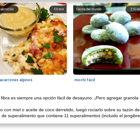
uarnición
50
min
Cocina del mundo
215
m
acarrones alpinos
mochi fácil
n fibra es siempre una opción fácil de desayuno. ¡Pero agregar granola 
lo con miel o aceite de coco derretido, luego rociarlo sobre su tazón 
a de superalimento que contiene 11 superalimentos (incluido el jengibre