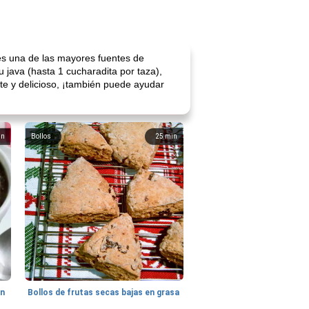
 es una de las mayores fuentes de
 java (hasta 1 cucharadita por taza),
nte y delicioso, ¡también puede ayudar
in
Bollos
25
min
hn
Bollos de frutas secas bajas en grasa