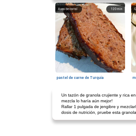
Aves de corral
120
min
G
pastel de carne de Turquía
m
Un tazón de granola crujiente y rica e
mezcla lo haría aún mejor!
Rallar 1 pulgada de jengibre y mezclar
dosis de nutrición, pruebe esta granol