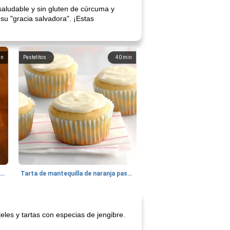
aludable y sin gluten de cúrcuma y
su "gracia salvadora". ¡Estas
in
Pastelitos
40
min
Batido de leche de caramelo de mantequilla (alcohólico)
Tarta de mantequilla de naranja pasada de moda
eles y tartas con especias de jengibre.