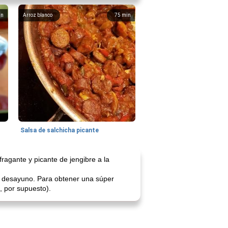
in
Arroz blanco
75
min
Salsa de salchicha picante
fragante y picante de jengibre a la
de desayuno. Para obtener una súper
, por supuesto).