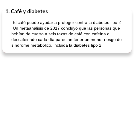
1. Café y diabetes
Sopas, Guisos Y Chili
80
min
Bollos
25
min
¡El café puede ayudar a proteger contra la diabetes tipo 2
¡Un metaanálisis de 2017 concluyó que las personas que
bebían de cuatro a seis tazas de café con cafeína o
descafeinado cada día parecían tener un menor riesgo de
síndrome metabólico, incluida la diabetes tipo 2
sopa de lentejas negras del chef john
Bollos de frutas secas bajas en grasa