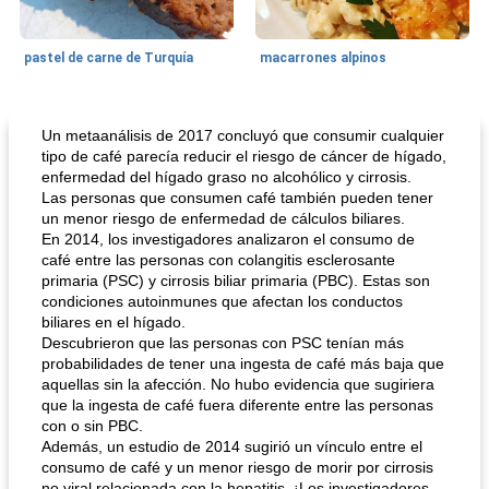
pastel de carne de Turquía
macarrones alpinos
Cocina del mundo
215
min
Arroz blanco
75
min
Un metaanálisis de 2017 concluyó que consumir cualquier
tipo de café parecía reducir el riesgo de cáncer de hígado,
enfermedad del hígado graso no alcohólico y cirrosis.
Las personas que consumen café también pueden tener
un menor riesgo de enfermedad de cálculos biliares.
En 2014, los investigadores analizaron el consumo de
café entre las personas con colangitis esclerosante
primaria (PSC) y cirrosis biliar primaria (PBC). Estas son
condiciones autoinmunes que afectan los conductos
biliares en el hígado.
mochi fácil
Salsa de salchicha picante
Descubrieron que las personas con PSC tenían más
probabilidades de tener una ingesta de café más baja que
aquellas sin la afección. No hubo evidencia que sugiriera
que la ingesta de café fuera diferente entre las personas
con o sin PBC.
Además, un estudio de 2014 sugirió un vínculo entre el
consumo de café y un menor riesgo de morir por cirrosis
no viral relacionada con la hepatitis. ¡Los investigadores