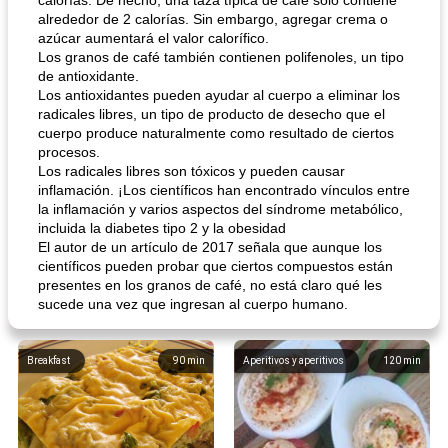
calorías. De hecho, una taza típica de café solo contiene
alrededor de 2 calorías. Sin embargo, agregar crema o
azúcar aumentará el valor calorífico.
Los granos de café también contienen polifenoles, un tipo
de antioxidante.
Los antioxidantes pueden ayudar al cuerpo a eliminar los
radicales libres, un tipo de producto de desecho que el
cuerpo produce naturalmente como resultado de ciertos
procesos.
Los radicales libres son tóxicos y pueden causar
inflamación. ¡Los científicos han encontrado vínculos entre
la inflamación y varios aspectos del síndrome metabólico,
incluida la diabetes tipo 2 y la obesidad
El autor de un artículo de 2017 señala que aunque los
científicos pueden probar que ciertos compuestos están
presentes en los granos de café, no está claro qué les
sucede una vez que ingresan al cuerpo humano.
Breakfast
90
min
Aperitivos y aperitivos
120
min