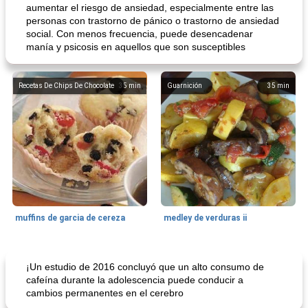
aumentar el riesgo de ansiedad, especialmente entre las
personas con trastorno de pánico o trastorno de ansiedad
social. Con menos frecuencia, puede desencadenar
manía y psicosis en aquellos que son susceptibles
Recetas De Chips De Chocolate
35
min
Guarnición
35
min
muffins de garcia de cereza
medley de verduras ii
Galleta De Bar
58
min
50
min
¡Un estudio de 2016 concluyó que un alto consumo de
cafeína durante la adolescencia puede conducir a
cambios permanentes en el cerebro