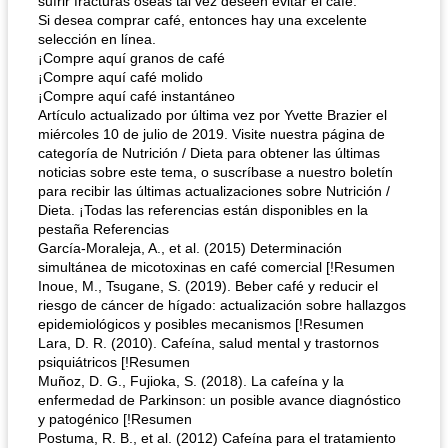
sufrir fracturas óseas tal vez deseen evitar el café.
Si desea comprar café, entonces hay una excelente
selección en línea.
¡Compre aquí granos de café
¡Compre aquí café molido
¡Compre aquí café instantáneo
Artículo actualizado por última vez por Yvette Brazier el
miércoles 10 de julio de 2019. Visite nuestra página de
categoría de Nutrición / Dieta para obtener las últimas
noticias sobre este tema, o suscríbase a nuestro boletín
para recibir las últimas actualizaciones sobre Nutrición /
Dieta. ¡Todas las referencias están disponibles en la
pestaña Referencias
García-Moraleja, A., et al. (2015) Determinación
simultánea de micotoxinas en café comercial [!Resumen
Inoue, M., Tsugane, S. (2019). Beber café y reducir el
riesgo de cáncer de hígado: actualización sobre hallazgos
epidemiológicos y posibles mecanismos [!Resumen
Lara, D. R. (2010). Cafeína, salud mental y trastornos
psiquiátricos [!Resumen
Muñoz, D. G., Fujioka, S. (2018). La cafeína y la
enfermedad de Parkinson: un posible avance diagnóstico
y patogénico [!Resumen
Postuma, R. B., et al. (2012) Cafeína para el tratamiento