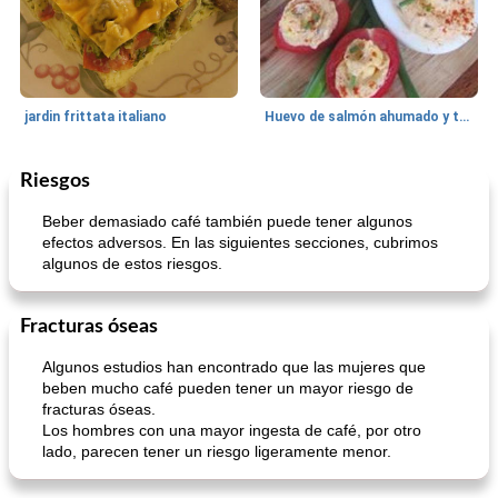
jardin frittata italiano
Huevo de salmón ahumado y tomates rellenos.
Riesgos
Bebidas
3
min
Pastelitos
40
min
Beber demasiado café también puede tener algunos
efectos adversos. En las siguientes secciones, cubrimos
algunos de estos riesgos.
Fracturas óseas
Algunos estudios han encontrado que las mujeres que
beben mucho café pueden tener un mayor riesgo de
Batido de leche de caramelo de mantequilla (alcohólico)
Tarta de mantequilla de naranja pasada de moda
fracturas óseas.
Los hombres con una mayor ingesta de café, por otro
lado, parecen tener un riesgo ligeramente menor.