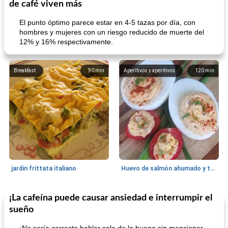
de café viven más
El punto óptimo parece estar en 4-5 tazas por día, con
hombres y mujeres con un riesgo reducido de muerte del
12% y 16% respectivamente.
Breakfast
90
min
Aperitivos y aperitivos
120
min
jardin frittata italiano
Huevo de salmón ahumado y tomates rellenos.
¡La cafeína puede causar ansiedad e interrumpir el
Bebidas
3
min
Pastelitos
40
min
sueño