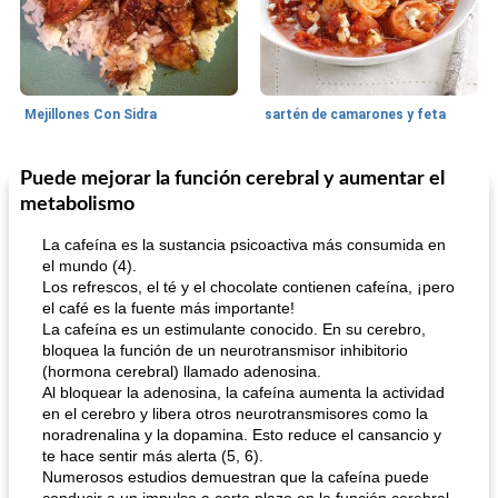
Mejillones Con Sidra
sartén de camarones y feta
Puede mejorar la función cerebral y aumentar el
Sopas, Guisos Y Chili
80
min
Bollos
25
min
metabolismo
La cafeína es la sustancia psicoactiva más consumida en
el mundo (4).
Los refrescos, el té y el chocolate contienen cafeína, ¡pero
el café es la fuente más importante!
La cafeína es un estimulante conocido. En su cerebro,
bloquea la función de un neurotransmisor inhibitorio
(hormona cerebral) llamado adenosina.
Al bloquear la adenosina, la cafeína aumenta la actividad
sopa de lentejas negras del chef john
Bollos de frutas secas bajas en grasa
en el cerebro y libera otros neurotransmisores como la
noradrenalina y la dopamina. Esto reduce el cansancio y
te hace sentir más alerta (5, 6).
Numerosos estudios demuestran que la cafeína puede