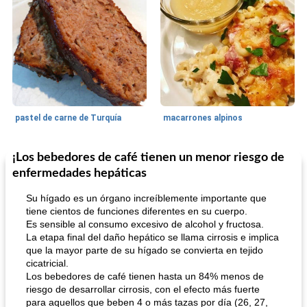
pastel de carne de Turquía
macarrones alpinos
¡Los bebedores de café tienen un menor riesgo de
Cocina del mundo
215
min
Arroz blanco
75
min
enfermedades hepáticas
Su hígado es un órgano increíblemente importante que
tiene cientos de funciones diferentes en su cuerpo.
Es sensible al consumo excesivo de alcohol y fructosa.
La etapa final del daño hepático se llama cirrosis e implica
que la mayor parte de su hígado se convierta en tejido
cicatricial.
Los bebedores de café tienen hasta un 84% menos de
mochi fácil
riesgo de desarrollar cirrosis, con el efecto más fuerte
Salsa de salchicha picante
para aquellos que beben 4 o más tazas por día (26, 27,