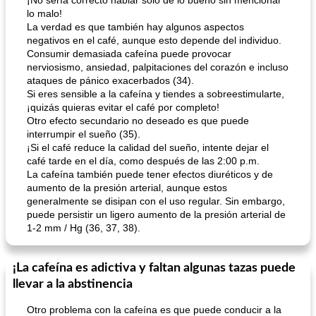
¡No sería correcto hablar solo de lo bueno sin mencionar
lo malo!
La verdad es que también hay algunos aspectos
negativos en el café, aunque esto depende del individuo.
Consumir demasiada cafeína puede provocar
nerviosismo, ansiedad, palpitaciones del corazón e incluso
ataques de pánico exacerbados (34).
Si eres sensible a la cafeína y tiendes a sobreestimularte,
Batido de leche de caramelo de mantequilla (alcohólico)
Tarta de mantequilla de naranja pasada de moda
¡quizás quieras evitar el café por completo!
Otro efecto secundario no deseado es que puede
interrumpir el sueño (35).
¡Si el café reduce la calidad del sueño, intente dejar el
café tarde en el día, como después de las 2:00 p.m.
La cafeína también puede tener efectos diuréticos y de
aumento de la presión arterial, aunque estos
generalmente se disipan con el uso regular. Sin embargo,
puede persistir un ligero aumento de la presión arterial de
1-2 mm / Hg (36, 37, 38).
¡La cafeína es adictiva y faltan algunas tazas puede
llevar a la abstinencia
Otro problema con la cafeína es que puede conducir a la