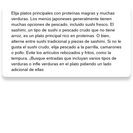
Cocina del mundo
215
min
Arroz blanco
75
min
Elija platos principales con proteínas magras y muchas
verduras. Los menús japoneses generalmente tienen
muchas opciones de pescado, incluido sushi fresco. El
sashimi, un tipo de sushi o pescado crudo que no tiene
arroz, es un plato principal rico en proteínas. O bien,
alterne entre sushi tradicional y piezas de sashimi. Si no le
gusta el sushi crudo, elija pescado a la parrilla, camarones
o pollo. Evite los artículos rebozados y fritos, como la
tempura. ¡Busque entradas que incluyan varios tipos de
verduras o infle verduras en el plato pidiendo un lado
mochi fácil
Salsa de salchicha picante
adicional de ellas