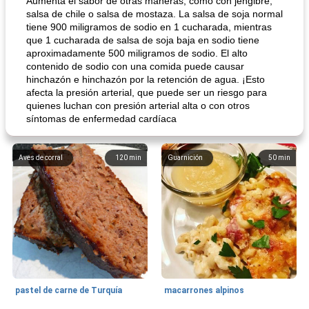
Aumenta el sabor de otras maneras, como con jengibre,
salsa de chile o salsa de mostaza. La salsa de soja normal
tiene 900 miligramos de sodio en 1 cucharada, mientras
que 1 cucharada de salsa de soja baja en sodio tiene
aproximadamente 500 miligramos de sodio. El alto
contenido de sodio con una comida puede causar
hinchazón e hinchazón por la retención de agua. ¡Esto
afecta la presión arterial, que puede ser un riesgo para
quienes luchan con presión arterial alta o con otros
síntomas de enfermedad cardíaca
Aves de corral
120
min
Guarnición
50
min
pastel de carne de Turquía
macarrones alpinos