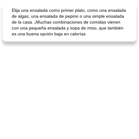
Sopas, Guisos Y Chili
80
min
Bollos
25
min
Elija una ensalada como primer plato, como una ensalada
de algas, una ensalada de pepino o una simple ensalada
de la casa. ¡Muchas combinaciones de comidas vienen
con una pequeña ensalada y sopa de miso, que también
es una buena opción baja en calorías
sopa de lentejas negras del chef john
Bollos de frutas secas bajas en grasa