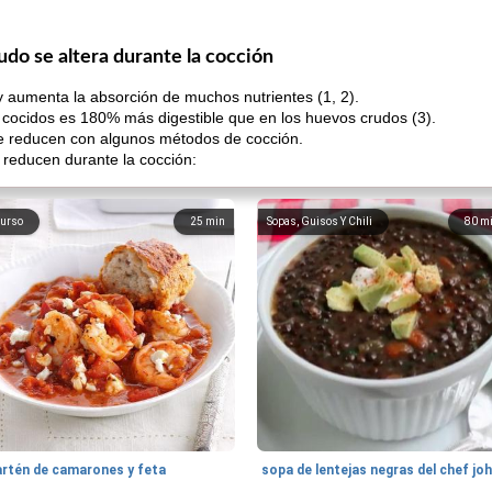
do se altera durante la cocción
y aumenta la absorción de muchos nutrientes (1, 2).
s cocidos es 180% más digestible que en los huevos crudos (3).
se reducen con algunos métodos de cocción.
 reducen durante la cocción:
urso
25
min
Sopas, Guisos Y Chili
80
m
artén de camarones y feta
sopa de lentejas negras del chef jo