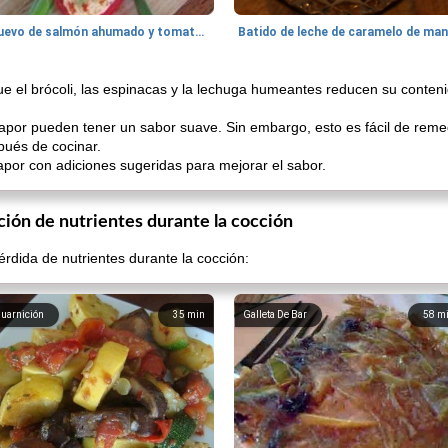
Huevo de salmón ahumado y tomates rellenos.
ue el brócoli, las espinacas y la lechuga humeantes reducen su conten
vapor pueden tener un sabor suave. Sin embargo, esto es fácil de rem
pués de cocinar.
vapor con adiciones sugeridas para mejorar el sabor.
ción de nutrientes durante la cocción
érdida de nutrientes durante la cocción:
uarnición
35
min
Galleta De Bar
58
m