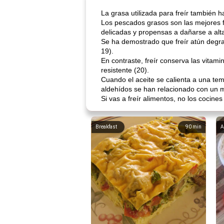
La grasa utilizada para freír también 
Los pescados grasos son las mejores 
delicadas y propensas a dañarse a alt
Se ha demostrado que freír atún degr
19).
En contraste, freír conserva las vitam
resistente (20).
Cuando el aceite se calienta a una tem
aldehídos se han relacionado con un m
Si vas a freír alimentos, no los cocine
Breakfast
90
min
A