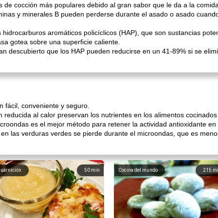
os de cocción más populares debido al gran sabor que le da a la comida
minas y minerales B pueden perderse durante el asado o asado cuando e
hidrocarburos aromáticos policíclicos (HAP), que son sustancias pot
sa gotea sobre una superficie caliente.
an descubierto que los HAP pueden reducirse en un 41-89% si se elim
 fácil, conveniente y seguro.
 reducida al calor preservan los nutrientes en los alimentos cocinados
roondas es el mejor método para retener la actividad antioxidante en 
 en las verduras verdes se pierde durante el microondas, que es men
uarnición
50
min
Cocina del mundo
215
m