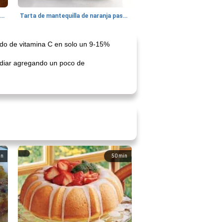
Batido de leche de caramelo de mantequilla (alcohólico)
Tarta de mantequilla de naranja pasada de moda
ido de vitamina C en solo un 9-15%
ediar agregando un poco de
in
50
min