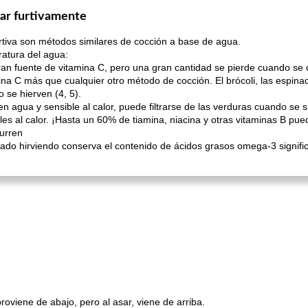
azar furtivamente
furtiva son métodos similares de cocción a base de agua.
ratura del agua:
an fuente de vitamina C, pero una gran cantidad se pierde cuando se 
mina C más que cualquier otro método de cocción. El brócoli, las espin
se hierven (4, 5).
en agua y sensible al calor, puede filtrarse de las verduras cuando se
les al calor. ¡Hasta un 60% de tiamina, niacina y otras vitaminas B pu
curren
ado hirviendo conserva el contenido de ácidos grasos omega-3 signific
 proviene de abajo, pero al asar, viene de arriba.