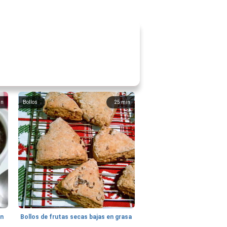
in
Bollos
25
min
hn
Bollos de frutas secas bajas en grasa