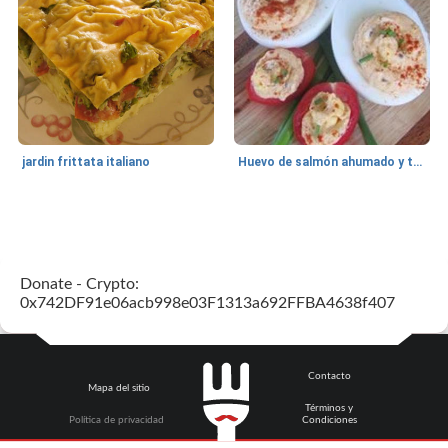
jardin frittata italiano
Huevo de salmón ahumado y tomates rellenos.
Bebidas
3
min
Pastelitos
40
min
Donate - Crypto:
0x742DF91e06acb998e03F1313a692FFBA4638f407
Contacto
Mapa del sitio
Términos y
Batido de leche de caramelo de mantequilla (alcohólico)
Tarta de mantequilla de naranja pasada de moda
Política de privacidad
Condiciones