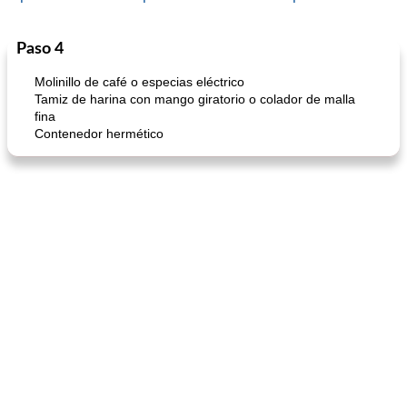
Paso 4
Cocina del mundo
215
min
Arroz blanco
75
min
Molinillo de café o especias eléctrico
Tamiz de harina con mango giratorio o colador de malla
fina
Contenedor hermético
mochi fácil
Salsa de salchicha picante