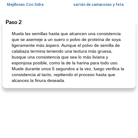
Mejillones Con Sidra
sartén de camarones y feta
Paso 2
Sopas, Guisos Y Chili
80
min
Bollos
25
min
Muela las semillas hasta que alcancen una consistencia
que se asemeje a un suero o polvo de proteína de soya
ligeramente más áspero. Aunque el polvo de semilla de
calabaza termina teniendo una textura más gruesa,
busque una consistencia que sea lo más liviana y
esponjosa posible, como la de la harina para todo uso.
Muele durante unos 5 segundos a la vez, luego verifica la
consistencia al tacto, repitiendo el proceso hasta que
alcances la finura deseada.
sopa de lentejas negras del chef john
Bollos de frutas secas bajas en grasa