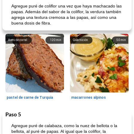
Agregue puré de coliflor una vez que haya machacado las
papas. Además del sabor de la coliflor, la verdura también
agrega una textura cremosa a las papas, así como una
buena dosis de fibra.
Aves de corral
120
min
Guarnición
50
min
pastel de carne de Turquía
macarrones alpinos
Paso 5
Cocina del mundo
215
min
Arroz blanco
75
min
Agregue puré de calabaza, como la nuez de bellota o la
bellota, al puré de papas. Al igual que la coliflor, la