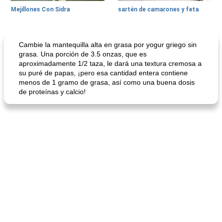
Mejillones Con Sidra
sartén de camarones y feta
Sopas, Guisos Y Chili
80
min
Bollos
25
min
Cambie la mantequilla alta en grasa por yogur griego sin
grasa. Una porción de 3.5 onzas, que es
aproximadamente 1/2 taza, le dará una textura cremosa a
su puré de papas, ¡pero esa cantidad entera contiene
menos de 1 gramo de grasa, así como una buena dosis
de proteínas y calcio!
sopa de lentejas negras del chef john
Bollos de frutas secas bajas en grasa