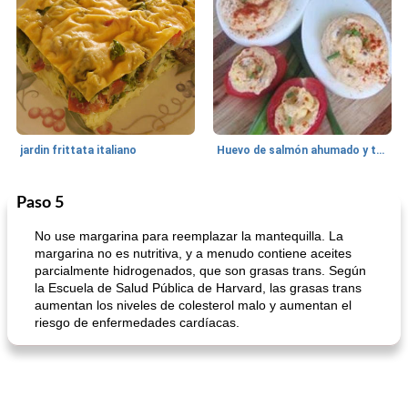
jardin frittata italiano
Huevo de salmón ahumado y tomates rellenos.
Paso 5
Bebidas
3
min
Pastelitos
40
min
No use margarina para reemplazar la mantequilla. La
margarina no es nutritiva, y a menudo contiene aceites
parcialmente hidrogenados, que son grasas trans. Según
la Escuela de Salud Pública de Harvard, las grasas trans
aumentan los niveles de colesterol malo y aumentan el
riesgo de enfermedades cardíacas.
Batido de leche de caramelo de mantequilla (alcohólico)
Tarta de mantequilla de naranja pasada de moda