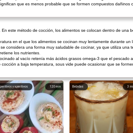
significan que es menos probable que se formen compuestos dañinos
". En este método de cocción, los alimentos se colocan dentro de una b
atura en el que los alimentos se cocinan muy lentamente durante un l
se considera una forma muy saludable de cocinar, ya que utiliza una
etiene los nutrientes.
ocinado al vacío retenía más ácidos grasos omega-3 que el pescado al
e cocción a baja temperatura, sous vide puede ocasionar que se form
peritivos y aperitivos
120
min
Bebidas
3
m