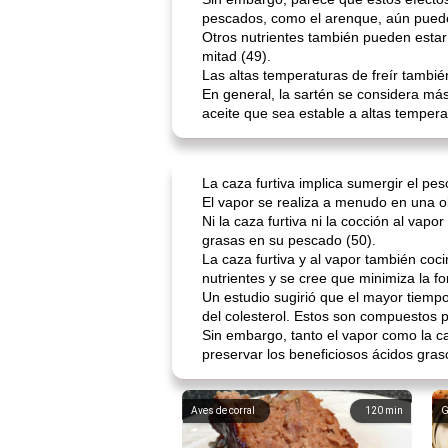
pescados, como el arenque, aún pueden
Otros nutrientes también pueden estar 
mitad (49).
Las altas temperaturas de freír tamb
En general, la sartén se considera más
aceite que sea estable a altas temper
La caza furtiva implica sumergir el pe
El vapor se realiza a menudo en una ol
Ni la caza furtiva ni la cocción al va
grasas en su pescado (50).
La caza furtiva y al vapor también co
nutrientes y se cree que minimiza la 
Un estudio sugirió que el mayor tiemp
del colesterol. Estos son compuestos p
Sin embargo, tanto el vapor como la ca
preservar los beneficiosos ácidos gra
Aves de corral
120
min
G