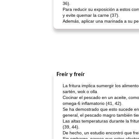
36).
Para reducir su exposición a estos com
y evite quemar la carne (37).
Además, aplicar una marinada a su pes
Freír y freír
La fritura implica sumergir los alimen
sartén, wok o olla
Cocinar el pescado en un aceite, como
omega-6 inflamatorio (41, 42).
Se ha demostrado que esto sucede en ma
general, el pescado magro también tie
Las altas temperaturas durante la fri
(39, 44).
De hecho, un estudio encontró que fre
Sin embargo, parece que estos efecto