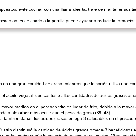
puestos, evite cocinar con una llama abierta, trate de mantener sus t
cado antes de asarlo a la parrilla puede ayudar a reducir la formació
tos en una gran cantidad de grasa, mientras que la sartén utiliza una
 el aceite vegetal, que contiene altas cantidades de ácidos grasos o
yor medida en el pescado frito en lugar de frito, debido a la mayor c
nde a absorber más aceite que el pescado graso (39, 43).
tura también dañan los ácidos grasos omega-3 saludables en el pesca
ír atún disminuyó la cantidad de ácidos grasos omega-3 beneficiosos 
s pueden variar según la especie de pescado que cocine. Otros estud