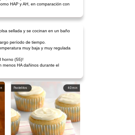
 como HAP y AH, en comparación con
olsa sellada y se cocinan en un baño
argo período de tiempo.
 temperatura muy baja y muy regulada
 horno (55)!
en menos HA dañinos durante el
in
Pastelitos
40
min