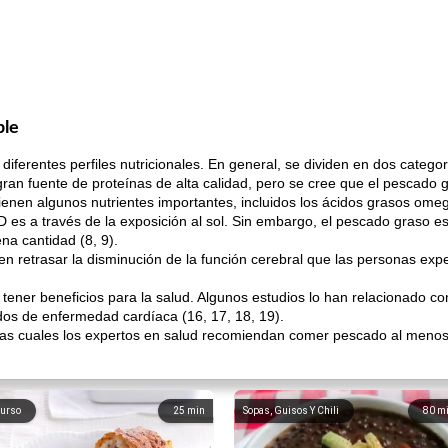
ble
iferentes perfiles nutricionales. En general, se dividen en dos catego
gran fuente de proteínas de alta calidad, pero se cree que el pescado
ienen algunos nutrientes importantes, incluidos los ácidos grasos omega
es a través de la exposición al sol. Sin embargo, el pescado graso es
na cantidad (8, 9).
en retrasar la disminución de la función cerebral que las personas 
ner beneficios para la salud. Algunos estudios lo han relacionado c
dos de enfermedad cardíaca (16, 17, 18, 19).
 las cuales los expertos en salud recomiendan comer pescado al meno
urso
25
min
Sopas, Guisos Y Chili
80
m