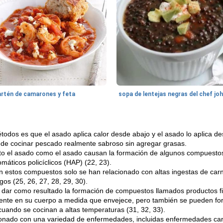
artén de camarones y feta
sopa de lentejas negras del chef jo
étodos es que el asado aplica calor desde abajo y el asado lo aplica de
e cocinar pescado realmente sabroso sin agregar grasas.
o el asado como el asado causan la formación de algunos compuesto
máticos policíclicos (HAP) (22, 23).
n estos compuestos solo se han relacionado con altas ingestas de ca
os (25, 26, 27, 28, 29, 30).
de dar como resultado la formación de compuestos llamados productos f
nte en su cuerpo a medida que envejece, pero también se pueden fo
uando se cocinan a altas temperaturas (31, 32, 33).
ionado con una variedad de enfermedades, incluidas enfermedades card