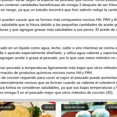
 contener cantidades beneficiosas de omega-3 después de ser fritos 
en riesgo, ya que un estudio encontró que freír salmón redujo la cant
ién pueden causar que se formen más compuestos nocivos HA, PAH y A
 saludable que la fritura debido a las pequeñas cantidades de aceite 
aturas y que agregue grasas más saludables a sus peces. El aceite de 
scado en un líquido como agua, leche, caldo o vino mientras se cocina e
la o aparato especialmente diseñado, y utiliza agua caliente y vaporiz
por agregan aceite o grasa al pescado, por lo que usar estos métodos no
cinan pescado a temperaturas ligeramente más bajas que otros métodos
formación de productos químicos nocivos como HA y PAH.
o de cocción requerido para cocer al vapor el pescado puede aumentar
otencialmente nocivos que se forman cuando se calienta el colesterol (
za furtiva se consideran saludables, ya que sus bajas temperaturas y 
sos omega-3 en el pescado mejor que otros métodos de cocción (45).
uarnición
50
min
Cocina del mundo
215
m