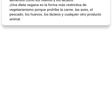
alimentos como los huevos y los lácteos.
¡Una dieta vegana es la forma más restrictiva de
vegetarianismo porque prohíbe la carne, las aves, el
mochi fácil
Salsa de salchicha picante
pescado, los huevos, los lácteos y cualquier otro producto
animal