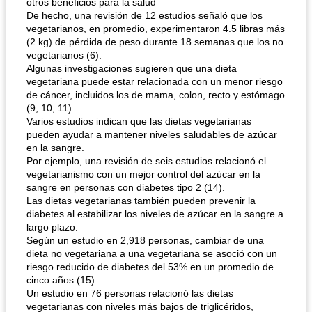
otros beneficios para la salud
sopa de lentejas negras del chef john
Bollos de frutas secas bajas en grasa
De hecho, una revisión de 12 estudios señaló que los
vegetarianos, en promedio, experimentaron 4.5 libras más
(2 kg) de pérdida de peso durante 18 semanas que los no
vegetarianos (6).
Algunas investigaciones sugieren que una dieta
vegetariana puede estar relacionada con un menor riesgo
de cáncer, incluidos los de mama, colon, recto y estómago
(9, 10, 11).
Varios estudios indican que las dietas vegetarianas
pueden ayudar a mantener niveles saludables de azúcar
en la sangre.
Por ejemplo, una revisión de seis estudios relacionó el
vegetarianismo con un mejor control del azúcar en la
sangre en personas con diabetes tipo 2 (14).
Las dietas vegetarianas también pueden prevenir la
diabetes al estabilizar los niveles de azúcar en la sangre a
largo plazo.
Según un estudio en 2,918 personas, cambiar de una
dieta no vegetariana a una vegetariana se asoció con un
riesgo reducido de diabetes del 53% en un promedio de
cinco años (15).
Un estudio en 76 personas relacionó las dietas
vegetarianas con niveles más bajos de triglicéridos,