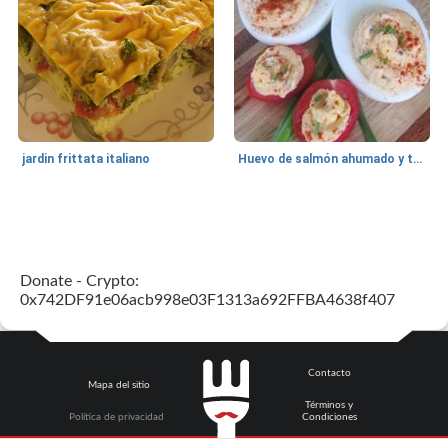
jardin frittata italiano
Huevo de salmón ahumado y tomates rellenos.
Bebidas
3
min
Pastelitos
40
min
Donate - Crypto:
0x742DF91e06acb998e03F1313a692FFBA4638f407
Contacto
Mapa del sitio
Términos y
Batido de leche de caramelo de mantequilla (alcohólico)
Tarta de mantequilla de naranja pasada de moda
Política de privacidad
Condiciones