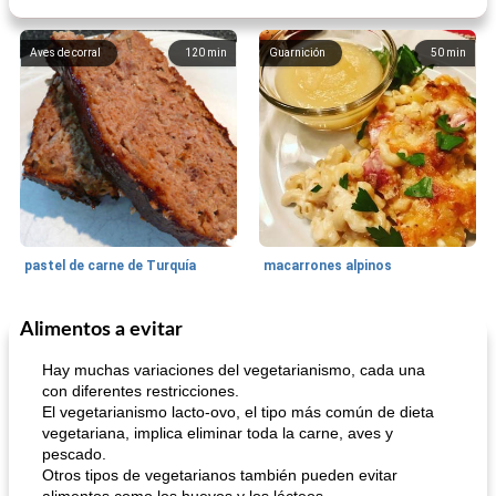
Aves de corral
120
min
Guarnición
50
min
pastel de carne de Turquía
macarrones alpinos
Alimentos a evitar
Cocina del mundo
215
min
Arroz blanco
75
min
Hay muchas variaciones del vegetarianismo, cada una
con diferentes restricciones.
El vegetarianismo lacto-ovo, el tipo más común de dieta
vegetariana, implica eliminar toda la carne, aves y
pescado.
Otros tipos de vegetarianos también pueden evitar