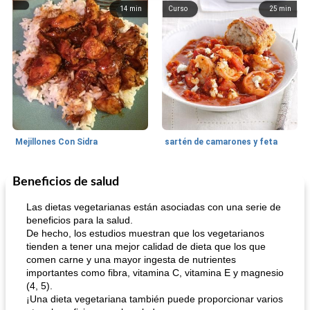
14
min
Curso
25
min
Mejillones Con Sidra
sartén de camarones y feta
Beneficios de salud
Sopas, Guisos Y Chili
80
min
Bollos
25
min
Las dietas vegetarianas están asociadas con una serie de
beneficios para la salud.
De hecho, los estudios muestran que los vegetarianos
tienden a tener una mejor calidad de dieta que los que
comen carne y una mayor ingesta de nutrientes
importantes como fibra, vitamina C, vitamina E y magnesio
(4, 5).
¡Una dieta vegetariana también puede proporcionar varios