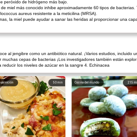
de peróxido de hidrógeno más bajo.
o de miel más conocido inhibe aproximadamente 60 tipos de bacterias. 
ylococcus aureus resistente a la meticilina (MRSA).
anas, la miel puede ayudar a sanar las heridas al proporcionar una ca
ce al jengibre como un antibiótico natural. ¡Varios estudios, incluid
ir muchas cepas de bacterias ¡Los investigadores también están explor
 reducir los niveles de azúcar en la sangre 4. Echinacea
uarnición
50
min
Cocina del mundo
215
m