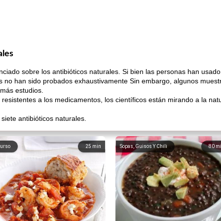
ales
unciado sobre los antibióticos naturales. Si bien las personas han usa
tos no han sido probados exhaustivamente Sin embargo, algunos muest
 más estudios.
resistentes a los medicamentos, los científicos están mirando a la na
iete antibióticos naturales.
urso
25
min
Sopas, Guisos Y Chili
80
m