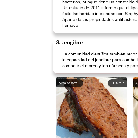
bacterias, aunque tiene un contenido 
Un estudio de 2011 informó que el tip
éxito las heridas infectadas con Staph
Aparte de las propiedades antibacteri
húmedo.
3. Jengibre
La comunidad científica también recono
la capacidad del jengibre para combat
combatir el mareo y las náuseas y para
Aves de corral
120
min
G