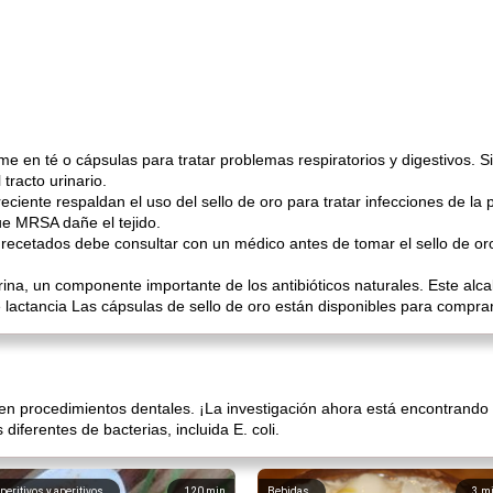
me en té o cápsulas para tratar problemas respiratorios y digestivos. 
 tracto urinario.
ciente respaldan el uso del sello de oro para tratar infecciones de la p
que MRSA dañe el tejido.
cetados debe consultar con un médico antes de tomar el sello de or
rina, un componente importante de los antibióticos naturales. Este alc
actancia Las cápsulas de sello de oro están disponibles para comprar 
 en procedimientos dentales. ¡La investigación ahora está encontrando 
diferentes de bacterias, incluida E. coli.
peritivos y aperitivos
120
min
Bebidas
3
m