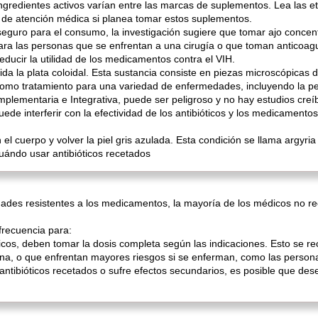
ngredientes activos varían entre las marcas de suplementos. Lea las
 de atención médica si planea tomar estos suplementos.
 seguro para el consumo, la investigación sugiere que tomar ajo conce
ara las personas que se enfrentan a una cirugía o que toman anticoagu
ducir la utilidad de los medicamentos contra el VIH.
uida la plata coloidal. Esta sustancia consiste en piezas microscópicas
omo tratamiento para una variedad de enfermedades, incluyendo la pe
plementaria e Integrativa, puede ser peligroso y no hay estudios creí
de interferir con la efectividad de los antibióticos y los medicamentos
l cuerpo y volver la piel gris azulada. Esta condición se llama argyri
uándo usar antibióticos recetados
ades resistentes a los medicamentos, la mayoría de los médicos no re
frecuencia para:
óticos, deben tomar la dosis completa según las indicaciones. Esto se
ana, o que enfrentan mayores riesgos si se enferman, como las person
ntibióticos recetados o sufre efectos secundarios, es posible que dese