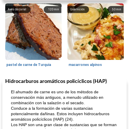
Aves de corral
120
min
Guarnición
50
min
pastel de carne de Turquía
macarrones alpinos
Hidrocarburos aromáticos policíclicos (HAP)
Cocina del mundo
215
min
Arroz blanco
75
min
El ahumado de carne es uno de los métodos de
conservación más antiguos, a menudo utilizado en
combinación con la salazón o el secado.
Conduce a la formación de varias sustancias
potencialmente dañinas. Estos incluyen hidrocarburos
aromáticos policíclicos (HAP) (24).
Los HAP son una gran clase de sustancias que se forman