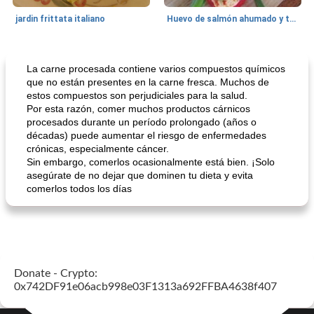
jardin frittata italiano
Huevo de salmón ahumado y tomates rellenos.
Bebidas
3
min
Pastelitos
40
min
La carne procesada contiene varios compuestos químicos
que no están presentes en la carne fresca. Muchos de
estos compuestos son perjudiciales para la salud.
Por esta razón, comer muchos productos cárnicos
procesados ​​durante un período prolongado (años o
décadas) puede aumentar el riesgo de enfermedades
crónicas, especialmente cáncer.
Sin embargo, comerlos ocasionalmente está bien. ¡Solo
asegúrate de no dejar que dominen tu dieta y evita
comerlos todos los días
Batido de leche de caramelo de mantequilla (alcohólico)
Tarta de mantequilla de naranja pasada de moda
Donate - Crypto:
0x742DF91e06acb998e03F1313a692FFBA4638f407