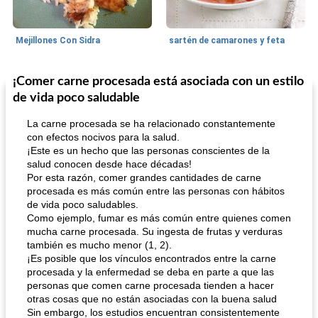
Mejillones Con Sidra
sartén de camarones y feta
¡Comer carne procesada está asociada con un estilo
Sopas, Guisos Y Chili
80
min
Bollos
25
min
de vida poco saludable
La carne procesada se ha relacionado constantemente
con efectos nocivos para la salud.
¡Este es un hecho que las personas conscientes de la
salud conocen desde hace décadas!
Por esta razón, comer grandes cantidades de carne
procesada es más común entre las personas con hábitos
de vida poco saludables.
Como ejemplo, fumar es más común entre quienes comen
sopa de lentejas negras del chef john
Bollos de frutas secas bajas en grasa
mucha carne procesada. Su ingesta de frutas y verduras
también es mucho menor (1, 2).
¡Es posible que los vínculos encontrados entre la carne
procesada y la enfermedad se deba en parte a que las
personas que comen carne procesada tienden a hacer
otras cosas que no están asociadas con la buena salud
Sin embargo, los estudios encuentran consistentemente