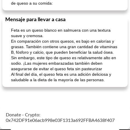
de queso a su comida:
Mensaje para llevar a casa
Batido de leche de caramelo de mantequilla (alcohólico)
Tarta de mantequilla de naranja pasada de moda
Feta es un queso blanco en salmuera con una textura
suave y cremosa.
En comparación con otros quesos, es bajo en calorías y
grasas. También contiene una gran cantidad de vitaminas
B, fósforo y calcio, que pueden beneficiar la salud ósea.
Sin embargo, este tipo de queso es relativamente alto en
sodio. ¡Las mujeres embarazadas también deben
asegurarse de evitar el queso feta sin pasteurizar
Al final del día, el queso feta es una adición deliciosa y
saludable a la dieta de la mayoría de las personas.
Donate - Crypto:
0x742DF91e06acb998e03F1313a692FFBA4638f407