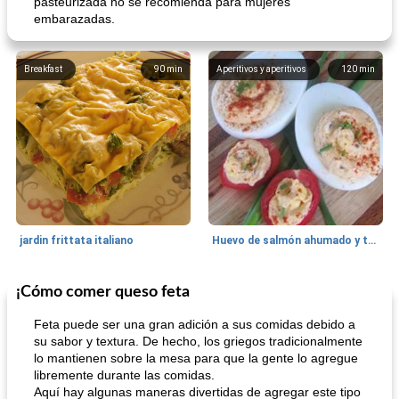
pasteurizada no se recomienda para mujeres
embarazadas.
Breakfast
90
min
Aperitivos y aperitivos
120
min
jardin frittata italiano
Huevo de salmón ahumado y tomates rellenos.
¡Cómo comer queso feta
Bebidas
3
min
Pastelitos
40
min
Feta puede ser una gran adición a sus comidas debido a
su sabor y textura. De hecho, los griegos tradicionalmente
lo mantienen sobre la mesa para que la gente lo agregue
libremente durante las comidas.
Aquí hay algunas maneras divertidas de agregar este tipo