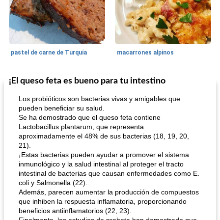
pastel de carne de Turquía
macarrones alpinos
¡El queso feta es bueno para tu intestino
Cocina del mundo
215
min
Arroz blanco
75
min
Los probióticos son bacterias vivas y amigables que
pueden beneficiar su salud.
Se ha demostrado que el queso feta contiene
Lactobacillus plantarum, que representa
aproximadamente el 48% de sus bacterias (18, 19, 20,
21).
¡Estas bacterias pueden ayudar a promover el sistema
inmunológico y la salud intestinal al proteger el tracto
intestinal de bacterias que causan enfermedades como E.
mochi fácil
Salsa de salchicha picante
coli y Salmonella (22).
Además, parecen aumentar la producción de compuestos
que inhiben la respuesta inflamatoria, proporcionando
beneficios antiinflamatorios (22, 23).