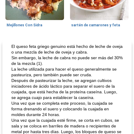
Mejillones Con Sidra
sartén de camarones y feta
Sopas, Guisos Y Chili
80
min
Bollos
25
min
El queso feta griego genuino está hecho de leche de oveja
o una mezcla de leche de oveja y cabra.
Sin embargo, la leche de cabra no puede ser más del 30%
de la mezcla (1).
La leche utilizada para hacer el queso generalmente se
pasteuriza, pero también puede ser cruda.
Después de pasteurizar la leche, se agregan cultivos
iniciadores de ácido láctico para separar el suero de la
cuajada, que está hecha de la proteína caseína. Luego,
se agrega cuajo para establecer la caseína.
sopa de lentejas negras del chef john
Bollos de frutas secas bajas en grasa
Una vez que se completa este proceso, la cuajada se
forma drenando el suero y colocando la cuajada en
moldes durante 24 horas.
Una vez que la cuajada esté firme, se corta en cubos, se
sala y se coloca en barriles de madera o recipientes de
metal por hasta tres días. Luego, los bloques de queso se