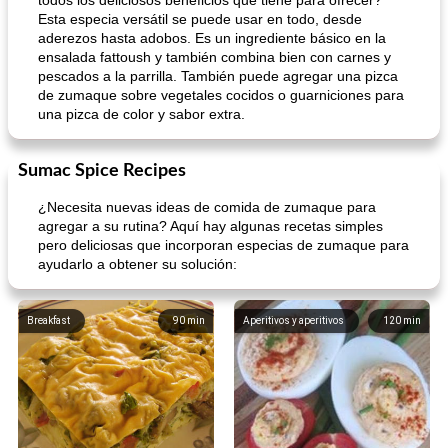
todos los deliciosos beneficios que tiene para ofrecer?
Esta especia versátil se puede usar en todo, desde
aderezos hasta adobos. Es un ingrediente básico en la
ensalada fattoush y también combina bien con carnes y
pescados a la parrilla. También puede agregar una pizca
de zumaque sobre vegetales cocidos o guarniciones para
una pizca de color y sabor extra.
Sumac Spice Recipes
¿Necesita nuevas ideas de comida de zumaque para
agregar a su rutina? Aquí hay algunas recetas simples
pero deliciosas que incorporan especias de zumaque para
ayudarlo a obtener su solución:
Breakfast
90
min
Aperitivos y aperitivos
120
min