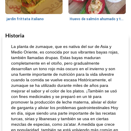
jardin frittata italiano
Huevo de salmón ahumado y tomates rellenos.
Historia
Bebidas
3
min
Pastelitos
40
min
La planta de zumaque, que es nativa del sur de Asia y
Medio Oriente, es conocida por sus vibrantes bayas rojas,
también llamadas drupas. Estas bayas maduran
completamente en el otoño, pero gradualmente
desarrollan un tono rojo más oscuro en el invierno y son
una fuente importante de nutrición para la vida silvestre
cuando la comida se vuelve escasa Históricamente, el
zumaque se ha utilizado durante miles de años para
mejorar el sabor y el color de los platos. ¡También se usó
Batido de leche de caramelo de mantequilla (alcohólico)
Tarta de mantequilla de naranja pasada de moda
con fines medicinales y se preparó en un té para
promover la producción de leche materna, aliviar el dolor
de garganta y aliviar los problemas gastrointestinales Hoy
en día, sigue siendo una parte importante de las recetas
turcas, sirias y libanesas y también se usa en ciertas
mezclas de especias, como za'atar. A medida que crece
en popularidad, también se está volviendo más común en