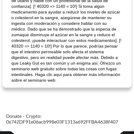
de usarlo y hable con un profesional de la salud de
confianza]. [! 40320 => 1140 = 10!] Si toma algún
medicamento para ayudar a reducir los niveles de azúcar
o colesterol en la sangre, asegúrese de mantener su
ingesta con moderación y considere hablar con su
médico. Dado que se ha demostrado que la especia de
zumaque disminuye el azúcar en la sangre y reduce el
colesterol, ¡puede interactuar con estos medicamentos]. [!
40320 => 1140 = 10!] Por lo que parece, podrías pensar
que el intestino permeable solo afecta el sistema
digestivo, pero en realidad puede afectar más. Debido a
que Leaky Gut es tan común y un enigma así, Ofrezco un
seminario web gratuito sobre todas las cosas con fugas
intestinales. Haga clic aquí para obtener más información
sobre el seminario web.
Donate - Crypto:
0x742DF91e06acb998e03F1313a692FFBA4638f407