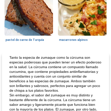
pastel de carne de Turquía
macarrones alpinos
Cocina del mundo
215
min
Arroz blanco
75
min
Tanto la especia de zumaque como la cúrcuma son
especias poderosas que pueden tener un efecto poderoso
en la salud. La cúrcuma contiene un compuesto llamado
curcumina, que contiene propiedades antiinflamatorias y
antioxidantes y cuenta con un conjunto similar de
beneficios a las especias de zumaque. Ambos también
son brillantes y sabrosos, perfectos para agregar un poco
de chispa a tus platos favoritos.
Sin embargo, el sabor del zumaque es muy distinto y
bastante diferente de la cúrcuma. La cúrcuma tiene un
mochi fácil
Salsa de salchicha picante
sabor amargo y ligeramente picante que funciona bien
con la mayoría de los platos. El zumaque, por otro lado,