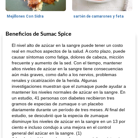
Mejillones Con Sidra
sartén de camarones y feta
Beneficios de Sumac Spice
Sopas, Guisos Y Chili
80
min
Bollos
25
min
El nivel alto de azúcar en la sangre puede tener un costo
real en muchos aspectos de la salud. A corto plazo, puede
causar síntomas como fatiga, dolores de cabeza, micción
frecuente y aumento de la sed. Con el tiempo, mantener
altos niveles de azúcar en la sangre tiene consecuencias
aún más graves, como daño a los nervios, problemas
renales y cicatrización de la herida. Algunas
investigaciones muestran que el zumaque puede ayudar a
mantener los niveles normales de azúcar en la sangre. En
sopa de lentejas negras del chef john
Bollos de frutas secas bajas en grasa
un estudio, 41 personas con diabetes recibieron tres
gramos de especias de zumaque o un placebo
diariamente durante un período de tres meses. Al final del
estudio, se descubrió que la especia de zumaque
disminuye los niveles de azúcar en la sangre en un 13 por
ciento e incluso condujo a una mejora en el control
general del azúcar en la sangre. (1)