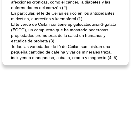
afecciones crónicas, como el cáncer, la diabetes y las
enfermedades del corazón (2).
En particular, el té de Ceilán es rico en los antioxidantes
miricetina, quercetina y kaempferol (1).
sopa de lentejas negras del chef john
Bollos de frutas secas bajas en grasa
El té verde de Ceilán contiene epigalocatequina-3-galato
(EGCG), un compuesto que ha mostrado poderosas
propiedades promotoras de la salud en humanos y
estudios de probeta (3).
Todas las variedades de té de Ceilán suministran una
pequeña cantidad de cafeína y varios minerales traza,
incluyendo manganeso, cobalto, cromo y magnesio (4, 5).