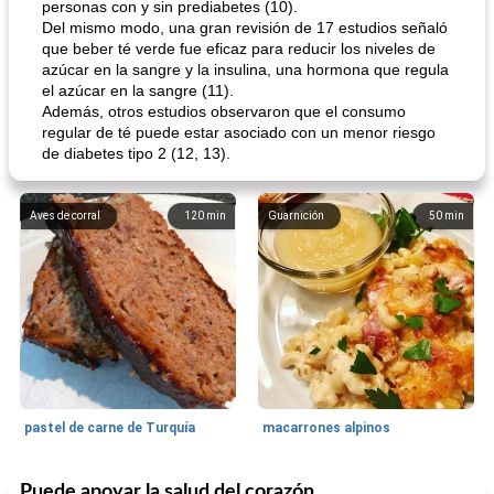
personas con y sin prediabetes (10).
Del mismo modo, una gran revisión de 17 estudios señaló
que beber té verde fue eficaz para reducir los niveles de
azúcar en la sangre y la insulina, una hormona que regula
el azúcar en la sangre (11).
Además, otros estudios observaron que el consumo
regular de té puede estar asociado con un menor riesgo
de diabetes tipo 2 (12, 13).
Aves de corral
120
min
Guarnición
50
min
pastel de carne de Turquía
macarrones alpinos
Puede apoyar la salud del corazón
Cocina del mundo
215
min
Arroz blanco
75
min