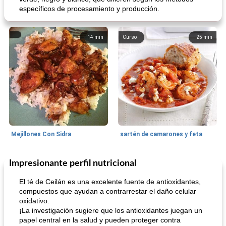
específicos de procesamiento y producción.
14
min
Curso
25
min
Mejillones Con Sidra
sartén de camarones y feta
Impresionante perfil nutricional
Sopas, Guisos Y Chili
80
min
Bollos
25
min
El té de Ceilán es una excelente fuente de antioxidantes,
compuestos que ayudan a contrarrestar el daño celular
oxidativo.
¡La investigación sugiere que los antioxidantes juegan un
papel central en la salud y pueden proteger contra