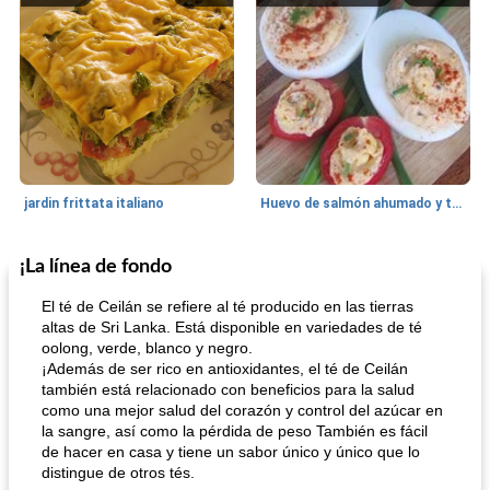
jardin frittata italiano
Huevo de salmón ahumado y tomates rellenos.
¡La línea de fondo
Bebidas
3
min
Pastelitos
40
min
El té de Ceilán se refiere al té producido en las tierras
altas de Sri Lanka. Está disponible en variedades de té
oolong, verde, blanco y negro.
¡Además de ser rico en antioxidantes, el té de Ceilán
también está relacionado con beneficios para la salud
como una mejor salud del corazón y control del azúcar en
la sangre, así como la pérdida de peso También es fácil
de hacer en casa y tiene un sabor único y único que lo
distingue de otros tés.
Batido de leche de caramelo de mantequilla (alcohólico)
Tarta de mantequilla de naranja pasada de moda