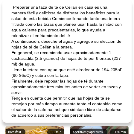
¡Preparar una taza de té de Ceilán en casa es una
manera fácil y deliciosa de disfrutar los beneficios para la
salud de esta bebida Comience llenando tanto una tetera
filtrada como las tazas que planea usar hasta la mitad con
agua caliente para precalentarlas, lo que ayuda a
ralentizar el enfriamiento del té.
A continuación, deseche el agua y agregue su elección de
hojas de té de Ceilán a la tetera.
En general, se recomienda usar aproximadamente 1
cucharadita (2.5 gramos) de hojas de té por 8 onzas (237
ml) de agua.
Llene la tetera con agua que esté alrededor de 194-205oF
(90-96oC) y cubra con la tapa.
Finalmente, deje reposar las hojas de té durante
aproximadamente tres minutos antes de verter en tazas y
servir.
Tenga en cuenta que permitir que las hojas de té se
remojen por más tiempo aumenta tanto el contenido como
el sabor de la cafeína, así que siéntase libre de adaptarse
de acuerdo a sus preferencias personales.
Breakfast
90
min
Aperitivos y aperitivos
120
min