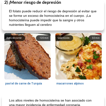
2) ¡Menor riesgo de depresión
El folato puede reducir el riesgo de depresión al evitar que
se forme un exceso de homocisteína en el cuerpo. ¡La
homocisteína puede impedir que la sangre y otros
nutrientes lleguen al cerebro
Aves de corral
120
min
Guarnición
50
min
pastel de carne de Turquía
macarrones alpinos
Cocina del mundo
215
min
Arroz blanco
75
min
Los altos niveles de homocisteína se han asociado con
una mayor incidencia de enfermedad coronaria.