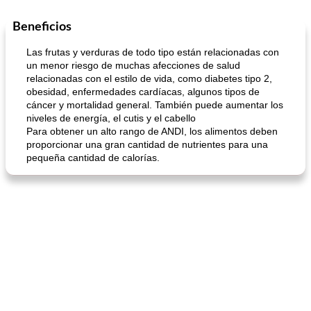
Beneficios
Sopas, Guisos Y Chili
80
min
Bollos
25
min
Las frutas y verduras de todo tipo están relacionadas con
un menor riesgo de muchas afecciones de salud
relacionadas con el estilo de vida, como diabetes tipo 2,
obesidad, enfermedades cardíacas, algunos tipos de
cáncer y mortalidad general. También puede aumentar los
niveles de energía, el cutis y el cabello
Para obtener un alto rango de ANDI, los alimentos deben
proporcionar una gran cantidad de nutrientes para una
pequeña cantidad de calorías.
sopa de lentejas negras del chef john
Bollos de frutas secas bajas en grasa