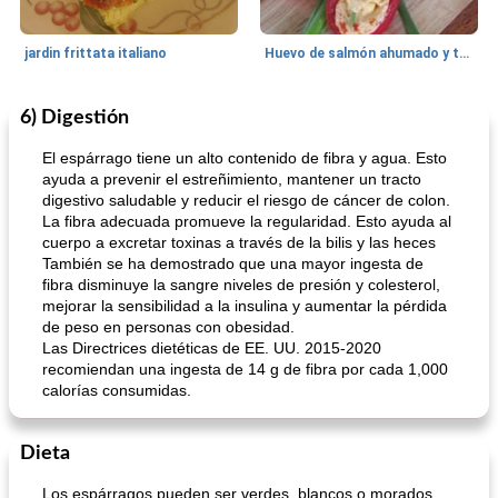
jardin frittata italiano
Huevo de salmón ahumado y tomates rellenos.
6) Digestión
Bebidas
3
min
Pastelitos
40
min
El espárrago tiene un alto contenido de fibra y agua. Esto
ayuda a prevenir el estreñimiento, mantener un tracto
digestivo saludable y reducir el riesgo de cáncer de colon.
La fibra adecuada promueve la regularidad. Esto ayuda al
cuerpo a excretar toxinas a través de la bilis y las heces
También se ha demostrado que una mayor ingesta de
fibra disminuye la sangre niveles de presión y colesterol,
mejorar la sensibilidad a la insulina y aumentar la pérdida
de peso en personas con obesidad.
Batido de leche de caramelo de mantequilla (alcohólico)
Tarta de mantequilla de naranja pasada de moda
Las Directrices dietéticas de EE. UU. 2015-2020
recomiendan una ingesta de 14 g de fibra por cada 1,000
calorías consumidas.
Dieta
Los espárragos pueden ser verdes, blancos o morados.