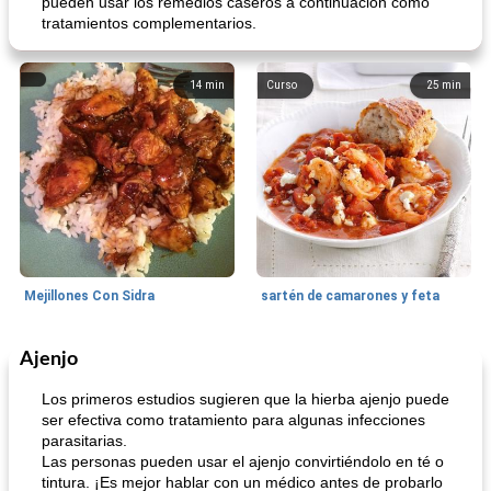
pueden usar los remedios caseros a continuación como
tratamientos complementarios.
14
min
Curso
25
min
Mejillones Con Sidra
sartén de camarones y feta
Ajenjo
Sopas, Guisos Y Chili
80
min
Bollos
25
min
Los primeros estudios sugieren que la hierba ajenjo puede
ser efectiva como tratamiento para algunas infecciones
parasitarias.
Las personas pueden usar el ajenjo convirtiéndolo en té o
tintura. ¡Es mejor hablar con un médico antes de probarlo