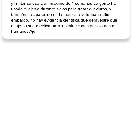
y limitar su uso a un máximo de 4 semanas La gente ha
usado el ajenjo durante siglos para tratar el oxiuros, y
también ha aparecido en la medicina veterinaria. Sin
embargo, no hay evidencia científica que demuestre que
sopa de lentejas negras del chef john
Bollos de frutas secas bajas en grasa
el ajenjo sea efectivo para las infecciones por oxiuros en
humanos Ajo