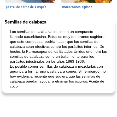
pastel de carne de Turquía
macarrones alpinos
Semillas de calabaza
Cocina del mundo
215
min
Arroz blanco
75
min
Las semillas de calabaza contienen un compuesto
llamado cucurbitacina. Estudios muy tempranos sugirieron
que este compuesto podría hacer que las semillas de
calabaza sean efectivas contra los parásitos internos. De
hecho, la Farmacopea de los Estados Unidos enumeró las
semillas de calabaza como un tratamiento para los
parásitos intestinales en los años 1863-1936.
Es posible comer semillas de calabaza o mezclarlas con
agua para formar una pasta para comer. Sin embargo, no
mochi fácil
Salsa de salchicha picante
hay evidencia reciente que sugiera que las semillas de
calabaza puedan ayudar a eliminar los oxiuros. Aceite de
coco