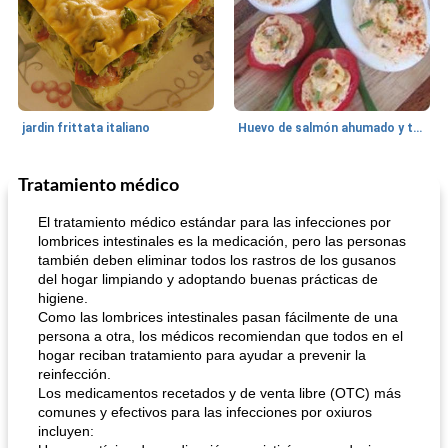
jardin frittata italiano
Huevo de salmón ahumado y tomates rellenos.
Tratamiento médico
Bebidas
3
min
Pastelitos
40
min
El tratamiento médico estándar para las infecciones por
lombrices intestinales es la medicación, pero las personas
también deben eliminar todos los rastros de los gusanos
del hogar limpiando y adoptando buenas prácticas de
higiene.
Como las lombrices intestinales pasan fácilmente de una
persona a otra, los médicos recomiendan que todos en el
hogar reciban tratamiento para ayudar a prevenir la
reinfección.
Batido de leche de caramelo de mantequilla (alcohólico)
Tarta de mantequilla de naranja pasada de moda
Los medicamentos recetados y de venta libre (OTC) más
comunes y efectivos para las infecciones por oxiuros
incluyen: